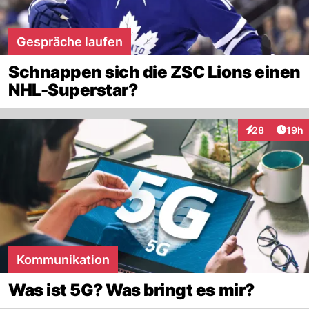
Gespräche laufen
Schnappen sich die ZSC Lions einen
NHL-Superstar?
Artik
28
19h
Interaktionen
Kommunikation
Was ist 5G? Was bringt es mir?