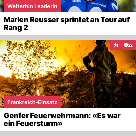
Weiterhin Leaderin
Marlen Reusser sprintet an Tour auf
Rang 2
Arti
1
2d
Interaktion
Frankreich-Einsatz
Genfer Feuerwehrmann: «Es war
ein Feuersturm»