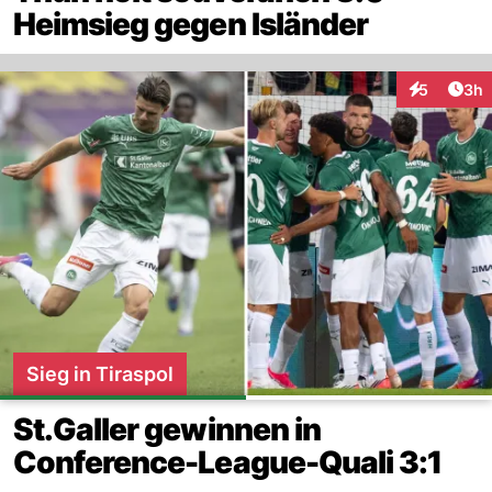
Heimsieg gegen Isländer
Arti
5
3h
Interaktion
Sieg in Tiraspol
St.Galler gewinnen in
Conference-League-Quali 3:1