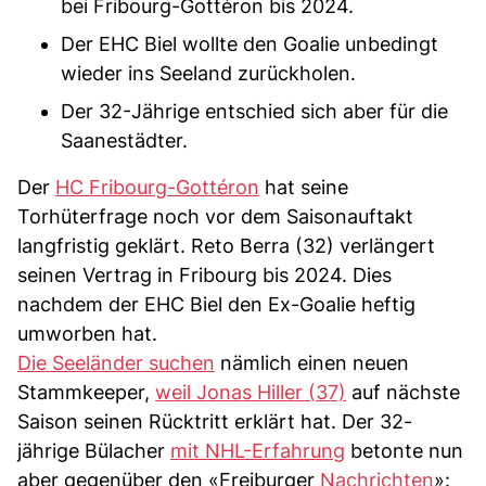
bei Fribourg-Gottéron bis 2024.
Der EHC Biel wollte den Goalie unbedingt
wieder ins Seeland zurückholen.
Der 32-Jährige entschied sich aber für die
Saanestädter.
Der
HC Fribourg-Gottéron
hat seine
Torhüterfrage noch vor dem Saisonauftakt
langfristig geklärt. Reto Berra (32) verlängert
seinen Vertrag in Fribourg bis 2024. Dies
nachdem der EHC Biel den Ex-Goalie heftig
umworben hat.
Die Seeländer suchen
nämlich einen neuen
Stammkeeper,
weil Jonas Hiller (37)
auf nächste
Saison seinen Rücktritt erklärt hat. Der 32-
jährige Bülacher
mit NHL-Erfahrung
betonte nun
aber gegenüber den «Freiburger
Nachrichten
»: