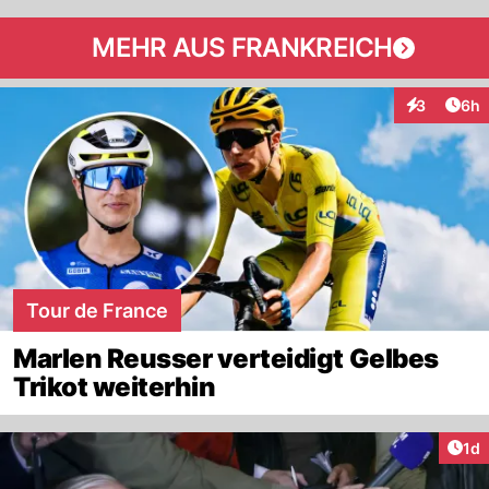
MEHR AUS FRANKREICH
Arti
3
6h
Interaktion
Tour de France
Marlen Reusser verteidigt Gelbes
Trikot weiterhin
Art
1d