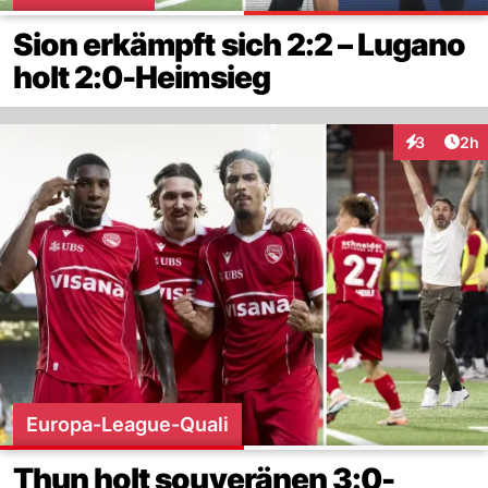
Sion erkämpft sich 2:2 – Lugano
holt 2:0-Heimsieg
Arti
3
2h
Interaktion
Europa-League-Quali
Thun holt souveränen 3:0-