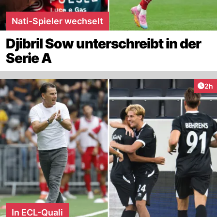
Nati-Spieler wechselt
Djibril Sow unterschreibt in der
Serie A
Arti
2h
In ECL-Quali