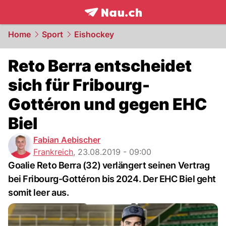
frontpage.
NAU.ch
Home
Sport
Eishockey
Reto Berra entscheidet
sich für Fribourg-
Gottéron und gegen EHC
Biel
Fabian Aebischer
Frankreich
,
23.08.2019 - 09:00
Goalie Reto Berra (32) verlängert seinen Vertrag
bei Fribourg-Gottéron bis 2024. Der EHC Biel geht
somit leer aus.