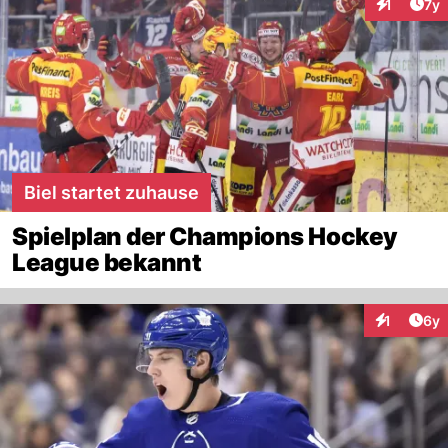
Art
1
7y
Interaktion
Biel startet zuhause
Spielplan der Champions Hockey
League bekannt
Arti
1
6y
Interaktion