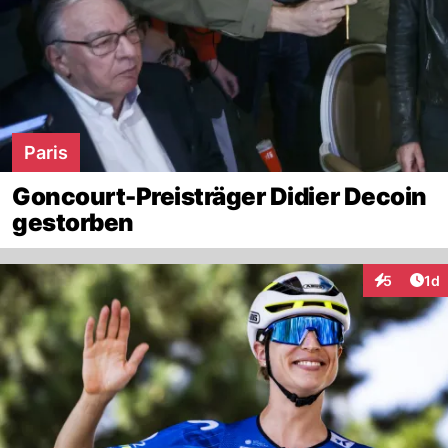
Paris
Goncourt-Preisträger Didier Decoin
gestorben
Art
5
1d
Interaktion