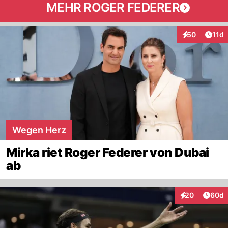
MEHR ROGER FEDERER
Artik
50
11d
Interaktionen
Wegen Herz
Mirka riet Roger Federer von Dubai
ab
Artik
20
60d
Interaktionen