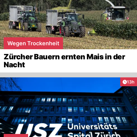
Wegen Trockenheit
Zürcher Bauern ernten Mais in der
Nacht
Artik
13h