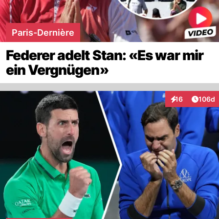
Paris-Dernière
Federer adelt Stan: «Es war mir
ein Vergnügen»
Artike
16
106d
Interaktionen