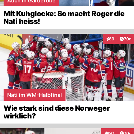
Auch in Garderobe
Mit Kuhglocke: So macht Roger die
Nati heiss!
Artik
69
70d
Interaktionen
Nati im WM-Halbfinal
Wie stark sind diese Norweger
wirklich?
Artik
197
70d