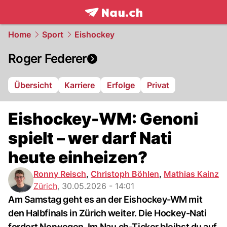
frontpage.
NAU.ch
Home
Sport
Eishockey
Roger Federer
Übersicht
Karriere
Erfolge
Privat
Eishockey-WM: Genoni
spielt – wer darf Nati
heute einheizen?
Ronny Reisch
,
Christoph Böhlen
,
Mathias Kainz
Zürich
,
30.05.2026 - 14:01
Am Samstag geht es an der Eishockey-WM mit
den Halbfinals in Zürich weiter. Die Hockey-Nati
fordert Norwegen. Im Nau.ch-Ticker bleibst du auf