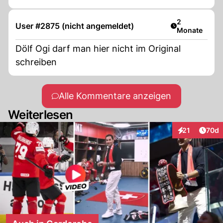
Artikel veröff
2
User #2875 (nicht angemeldet)
Monate
Dölf Ogi darf man hier nicht im Original
schreiben
Alle Kommentare anzeigen
Weiterlesen
Artik
21
70d
Interaktionen