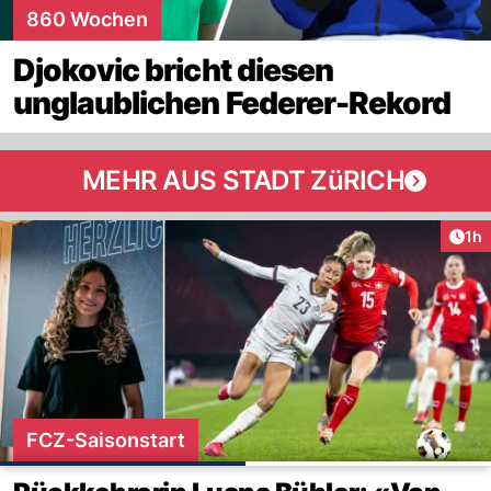
860 Wochen
Djokovic bricht diesen
unglaublichen Federer-Rekord
MEHR AUS STADT ZüRICH
Art
1h
FCZ-Saisonstart