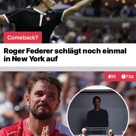
Comeback?
Roger Federer schlägt noch einmal
in New York auf
Artik
35
73d
Interaktionen