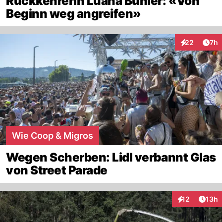
Rückkehrerin Luana Bühler: «Von
Beginn weg angreifen»
Arti
22
7h
Interaktionen
Wie Coop & Migros
Wegen Scherben: Lidl verbannt Glas
von Street Parade
Artik
12
13h
Interaktionen