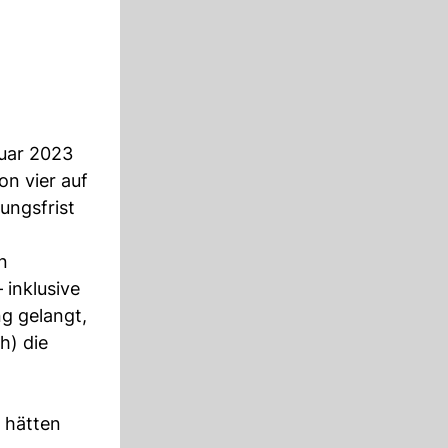
ruar 2023
on vier auf
ungsfrist
n
 inklusive
ng gelangt,
h) die
n hätten