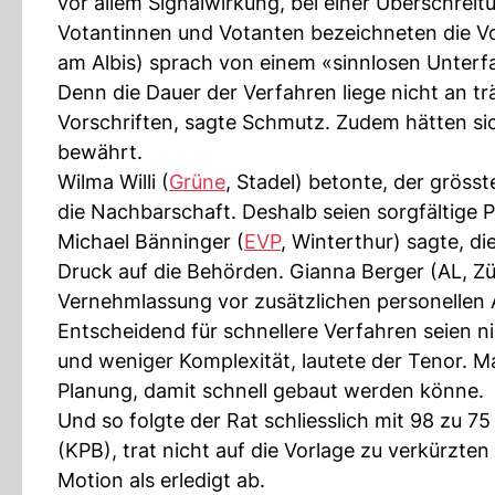
vor allem Signalwirkung, bei einer Überschrei
Votantinnen und Votanten bezeichneten die Vo
am Albis) sprach von einem «sinnlosen Unterf
Denn die Dauer der Verfahren liege nicht an 
Vorschriften, sagte Schmutz. Zudem hätten sich
bewährt.
Wilma Willi (
Grüne
, Stadel) betonte, der gröss
die Nachbarschaft. Deshalb seien sorgfältige P
Michael Bänninger (
EVP
, Winterthur) sagte, d
Druck auf die Behörden. Gianna Berger (AL, Zü
Vernehmlassung vor zusätzlichen personellen 
Entscheidend für schnellere Verfahren seien n
und weniger Komplexität, lautete der Tenor. Ma
Planung, damit schnell gebaut werden könne.
Und so folgte der Rat schliesslich mit 98 zu
(KPB), trat nicht auf die Vorlage zu verkürzte
Motion als erledigt ab.