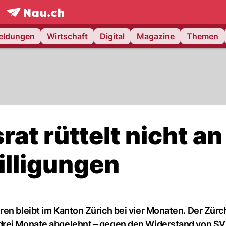
frontpage.
NAU.ch
meldungen
Wirtschaft
Digital
Magazine
Themen
at rüttelt nicht an
illigungen
en bleibt im Kanton Zürich bei vier Monaten. Der Zürc
drei Monate abgelehnt – gegen den Widerstand von SV