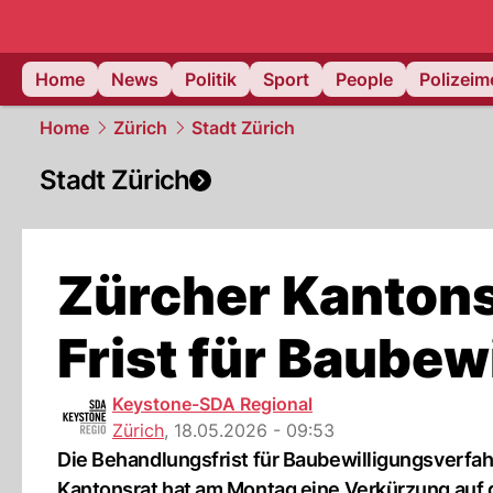
Home
News
Politik
Sport
People
Polizei
Home
Zürich
Stadt Zürich
Stadt Zürich
Zürcher Kantonsr
Frist für Baubew
Keystone-SDA Regional
Zürich
,
18.05.2026 - 09:53
Die Behandlungsfrist für Baubewilligungsverfahr
Kantonsrat hat am Montag eine Verkürzung auf 