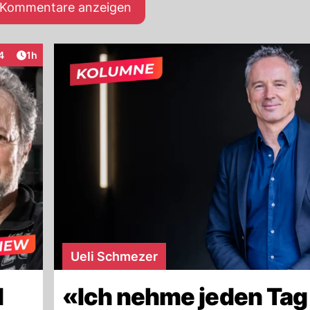
e Kommentare anzeigen
Artikel veröffentlicht:
4
1h
teraktionen
Ueli Schmezer
d
«Ich nehme jeden Tag