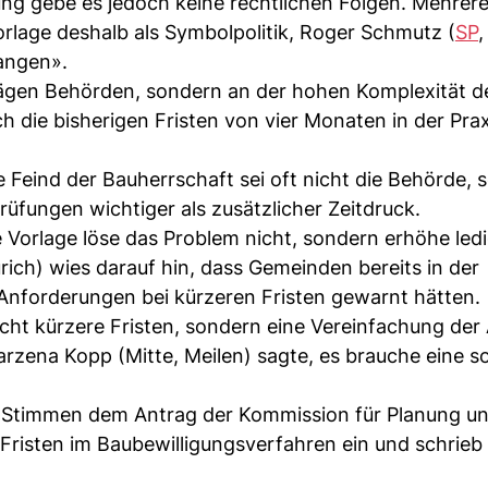
tung gebe es jedoch keine rechtlichen Folgen. Mehrer
rlage deshalb als Symbolpolitik, Roger Schmutz (
SP
,
angen».
trägen Behörden, sondern an der hohen Komplexität d
 die bisherigen Fristen von vier Monaten in der Prax
te Feind der Bauherrschaft sei oft nicht die Behörde,
rüfungen wichtiger als zusätzlicher Zeitdruck.
ie Vorlage löse das Problem nicht, sondern erhöhe ledi
rich) wies darauf hin, dass Gemeinden bereits in der
Anforderungen bei kürzeren Fristen gewarnt hätten.
icht kürzere Fristen, sondern eine Vereinfachung der
rzena Kopp (Mitte, Meilen) sagte, es brauche eine so
 75 Stimmen dem Antrag der Kommission für Planung u
n Fristen im Baubewilligungsverfahren ein und schrieb 