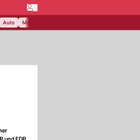
Auto
Matchcenter
Videos
Nau Plus
Lifestyle
her
P und FDP.