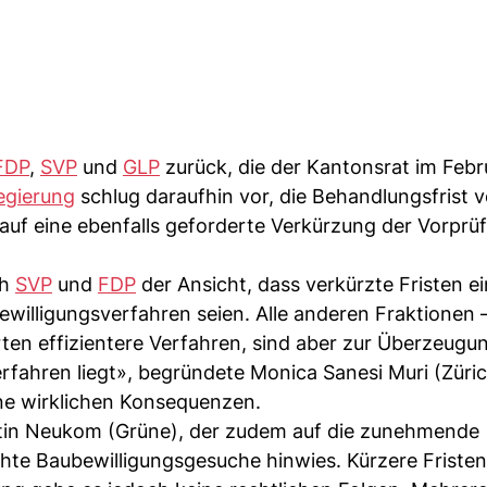
FDP
,
SVP
und
GLP
zurück, die der Kantonsrat im Feb
egierung
schlug daraufhin vor, die Behandlungsfrist v
auf eine ebenfalls geforderte Verkürzung der Vorprüf
ch
SVP
und
FDP
der Ansicht, dass verkürzte Fristen ei
willigungsverfahren seien. Alle anderen Fraktionen –
ten effizientere Verfahren, sind aber zur Überzeugu
rfahren liegt», begründete Monica Sanesi Muri (Züric
ne wirklichen Konsequenzen.
tin Neukom (Grüne), der zudem auf die zunehmende
chte Baubewilligungsgesuche hinwies. Kürzere Friste