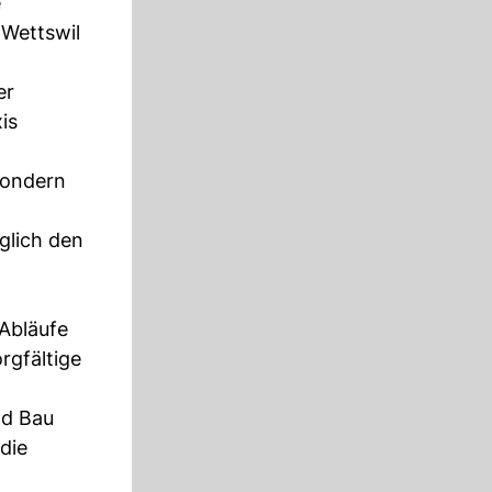
e
 Wettswil
er
is
 sondern
glich den
 Abläufe
rgfältige
nd Bau
die