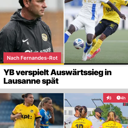
Nach Fernandes-Rot
YB verspielt Auswärtssieg in
Lausanne spät
Arti
3
4h
Interaktion