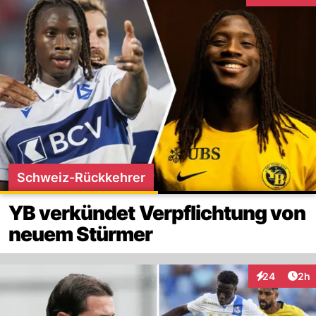
Schweiz-Rückkehrer
YB verkündet Verpflichtung von
neuem Stürmer
Arti
24
2h
Interaktionen