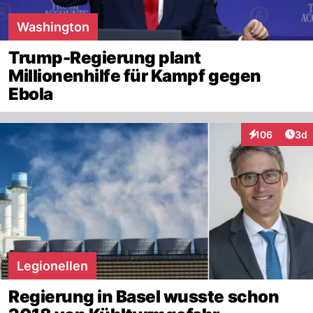
Washington
Trump-Regierung plant
Millionenhilfe für Kampf gegen
Ebola
Arti
106
3d
Interaktionen
Legionellen
Regierung in Basel wusste schon