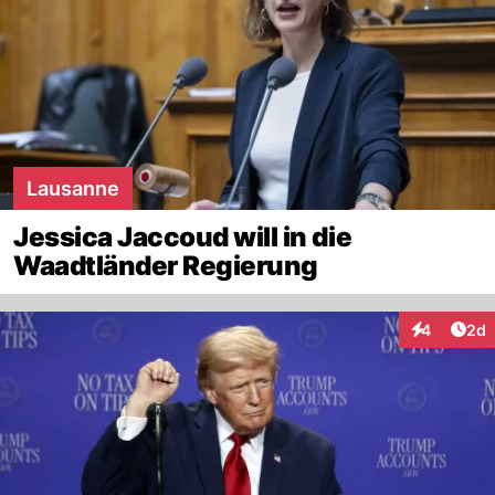
Lausanne
Jessica Jaccoud will in die
Waadtländer Regierung
Arti
4
2d
Interaktion