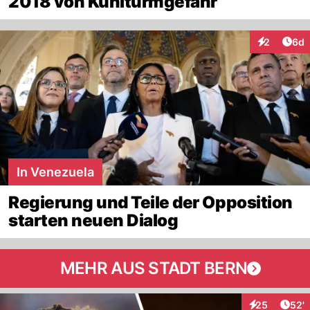
2018 von Kühlturmgefahr
Arti
2
6d
Interaktion
In Venezuela
Regierung und Teile der Opposition
starten neuen Dialog
MEHR AUS STADT BERN
Arti
25
52'
Interaktionen