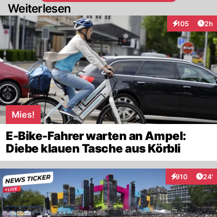
Weiterlesen
Arti
105
2h
Interaktionen
Mies!
E-Bike-Fahrer warten an Ampel:
Diebe klauen Tasche aus Körbli
Arti
910
24'
Interaktionen