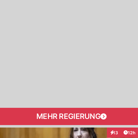
MEHR REGIERUNG
Artik
13
12h
Interaktionen