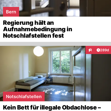
Bern
Regierung hält an
Aufnahmebedingung in
Notschlafstellen fest
Artikel
1
289d
Interaktionen
Notschlafstellen
Kein Bett für illegale Obdachlose –