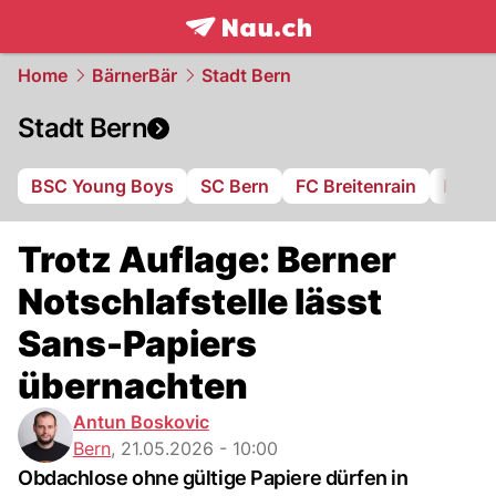
frontpage.
NAU.ch
Home
BärnerBär
Stadt Bern
Stadt Bern
BSC Young Boys
SC Bern
FC Breitenrain
BSV B
Trotz Auflage: Berner
Notschlafstelle lässt
Sans-Papiers
übernachten
Antun Boskovic
Bern
,
21.05.2026 - 10:00
Obdachlose ohne gültige Papiere dürfen in