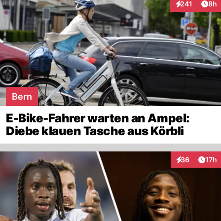
Arti
241
8h
Interaktionen
Bern
E-Bike-Fahrer warten an Ampel:
Diebe klauen Tasche aus Körbli
Artik
36
17h
Interaktionen