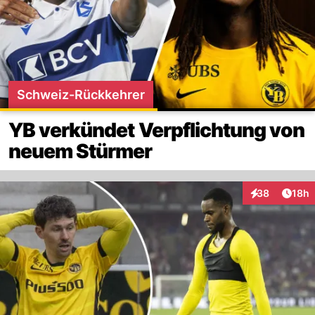
Schweiz-Rückkehrer
YB verkündet Verpflichtung von
neuem Stürmer
Artik
38
18h
Interaktionen