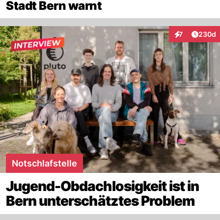
Stadt Bern warnt
Artikel
7
230d
Interaktionen
Notschlafstelle
Jugend-Obdachlosigkeit ist in
Bern unterschätztes Problem