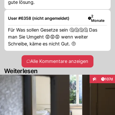
gute lösung.
Artikel veröff
2
User #6358 (nicht angemeldet)
Monate
Für Was sollen Gesetze sein 🤔🤔🤔🤔 Das
man Sie Umgeht 😡😡😡 wenn weiter
Schreibe, käme es nicht Gut. 🤨
Alle Kommentare anzeigen
Weiterlesen
Artike
1
107d
Interaktionen