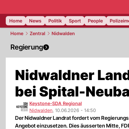
Home
News
Politik
Sport
People
Polizei
Home
Zentral
Nidwalden
Regierung
Nidwaldner Land
bei Spital-Neubau
Keystone-SDA Regional
Nidwalden
,
10.06.2026 - 14:50
Der Nidwaldner Landrat fordert vom Regierungsr
Angebot einzusetzen. Dies äusserten Mitte, FDP