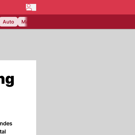
Auto
Matchcenter
Videos
Nau Plus
Lifestyle
ng
endes
tal