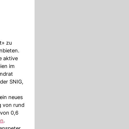
t» zu
nbieten.
e aktive
ien im
andrat
der SNIG,
ein neues
g von rund
 von 0,6
en
.
anspeter