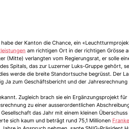
n habe der Kanton die Chance, ein «Leuchtturmprojek
tleistungen
am richtigen Ort in der richtigen Grösse a
 (Mitte) verlangten vom Regierungsrat, er solle ein
des Spitals, das zur Luzerner Luks-Gruppe gehört, se
dies werde die breite Standortsuche begrüsst. Der L
g Ja zum Geschäftsbericht und der Jahresrechnung 
annt. Zugleich brach sie ein Ergänzungsprojekt für 
esrechnung zu einer ausserordentlichen Abschreibun
e Gesellschaft das Jahr mit einem kleinen Überschuss
rte sich kaum und beträgt rund 75,1 Millionen
Frank
n Jahre in Anspruch nehmen, sagte SNIG-Präsident H