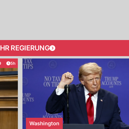
HR REGIERUNG
Artikel veröffentlicht:
9
5h
teraktionen
Washington