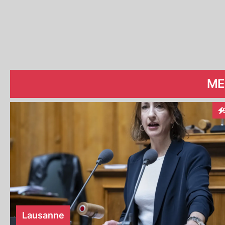
ME
In
Lausanne