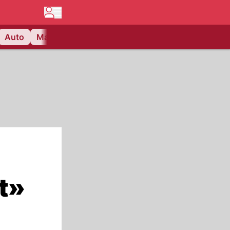
Auto
Matchcenter
Videos
Nau Plus
Lifestyle
it»