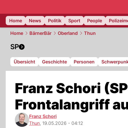
Home
News
Politik
Sport
People
Polizei
Home
BärnerBär
Oberland
Thun
SP
Übersicht
Geschichte
Personen
Schwerpunk
Franz Schori (SP
Frontalangriff a
Franz Schori
Thun
,
19.05.2026 - 04:12