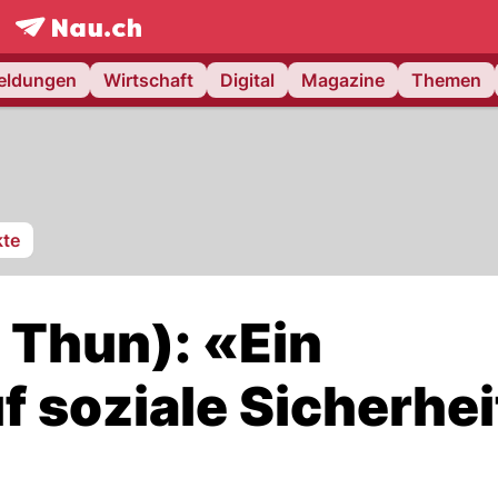
frontpage.
NAU.ch
meldungen
Wirtschaft
Digital
Magazine
Themen
te
 Thun): «Ein
uf soziale Sicherhe