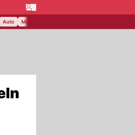
Auto
Matchcenter
Videos
Nau Plus
Lifestyle
eln