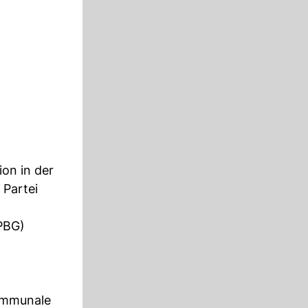
on in der
 Partei
PBG)
kommunale