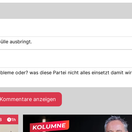
lle ausbringt.
bleme oder? was diese Partei nicht alles einsetzt damit wi
e Kommentare anzeigen
Artikel veröffentlicht:
8
1h
eraktionen