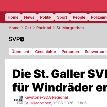
Home
News
Politik
Sport
People
Polizei
Home
Ost
Rheintal
St. Margrethen
SVP
Übersicht
Geschichte
Personen
Schwerpunk
Die St. Galler S
für Windräder e
Keystone-SDA Regional
St. Margrethen
,
12.05.2026 - 11:06