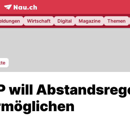
frontpage.
NAU.ch
meldungen
Wirtschaft
Digital
Magazine
Themen
te
VP will Abstandsreg
rmöglichen