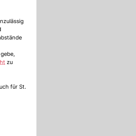
nzulässig
d
abstände
 gebe,
ht
zu
ch für St.