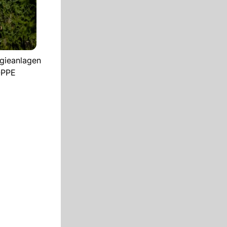
rgieanlagen
OPPE