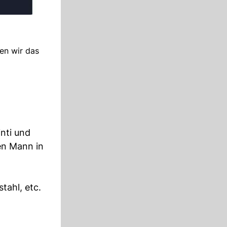
en wir das
inti und
en Mann in
tahl, etc.