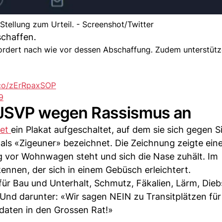
tellung zum Urteil. - Screenshot/Twitter
schaffen.
rdert nach wie vor dessen Abschaffung. Zudem unterstütz
t.co/zErRpaxSOP
9
e JSVP wegen Rassismus an
net
ein Plakat aufgeschaltet, auf dem sie sich gegen S
ls «Zigeuner» bezeichnet. Die Zeichnung zeigte ein
g vor Wohnwagen steht und sich die Nase zuhält. Im
ennen, der sich in einem Gebüsch erleichtert.
ür Bau und Unterhalt, Schmutz, Fäkalien, Lärm, Diebs
nd darunter: «Wir sagen NEIN zu Transitplätzen für
daten in den Grossen Rat!»