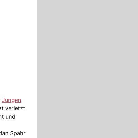
r
Jungen
t verletzt
ht und
rian Spahr