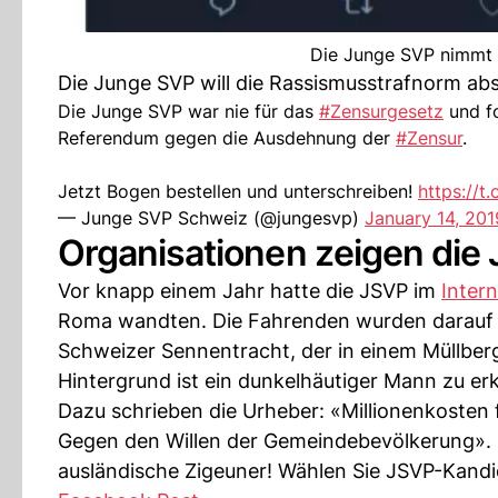
Die Junge SVP nimmt S
Die Junge SVP will die Rassismusstrafnorm ab
Die Junge SVP war nie für das
#Zensurgesetz
und fo
Referendum gegen die Ausdehnung der
#Zensur
.
Jetzt Bogen bestellen und unterschreiben!
https://
— Junge SVP Schweiz (@jungesvp)
January 14, 201
Organisationen zeigen di
Vor knapp einem Jahr hatte die JSVP im
Inter
Roma wandten. Die Fahrenden wurden darauf a
Schweizer Sennentracht, der in einem Müllber
Hintergrund ist ein dunkelhäutiger Mann zu erk
Dazu schrieben die Urheber: «Millionenkosten f
Gegen den Willen der Gemeindebevölkerung». U
ausländische Zigeuner! Wählen Sie JSVP-Kandi