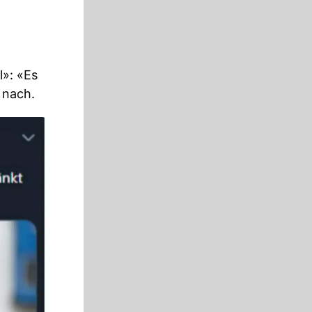
l»: «Es
 nach.