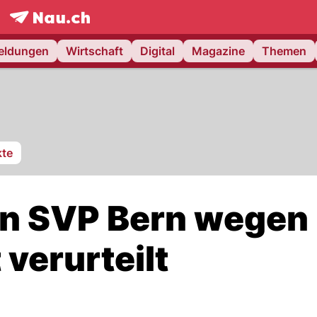
frontpage.
NAU.ch
meldungen
Wirtschaft
Digital
Magazine
Themen
te
en SVP Bern wegen
 verurteilt