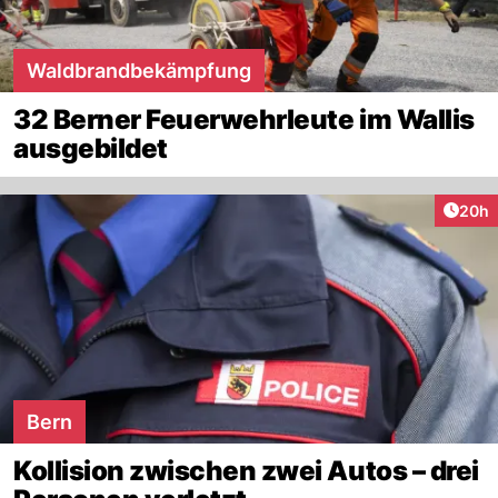
Waldbrandbekämpfung
32 Berner Feuerwehrleute im Wallis
ausgebildet
Artik
20h
Bern
Kollision zwischen zwei Autos – drei