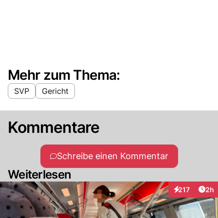
Mehr zum Thema:
SVP
Gericht
Kommentare
Schreibe einen Kommentar
Weiterlesen
Arti
217
2h
Interaktionen