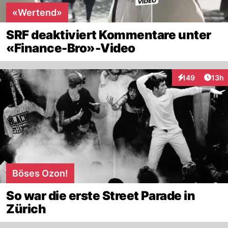
«Wertend»
SRF deaktiviert Kommentare unter
«Finance-Bro»-Video
Artik
149
13h
Interaktionen
Böses Ozon!
So war die erste Street Parade in
Zürich