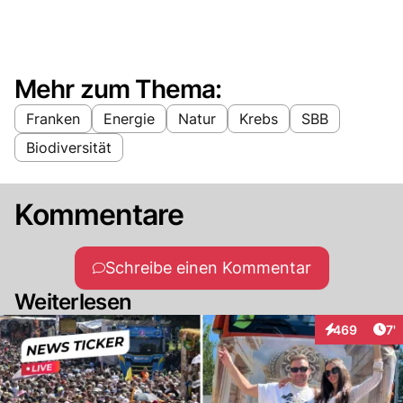
Mehr zum Thema:
Franken
Energie
Natur
Krebs
SBB
Biodiversität
Kommentare
Schreibe einen Kommentar
Weiterlesen
Art
469
7'
Interaktionen