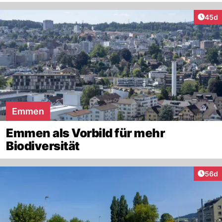
Artik
45d
Emmen
Emmen als Vorbild für mehr
Biodiversität
Artik
56d