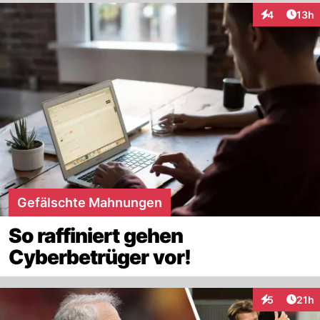
Artik
4
13h
Interaktione
Gefälschte Mahnungen
So raffiniert gehen
Cyberbetrüger vor!
Artik
5
21h
Interaktione