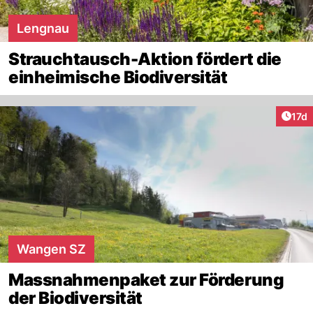
Lengnau
Strauchtausch-Aktion fördert die
einheimische Biodiversität
Artik
17d
Wangen SZ
Massnahmenpaket zur Förderung
der Biodiversität