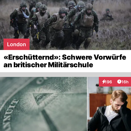
London
«Erschütternd»: Schwere Vorwürfe
an britischer Militärschule
Artik
196
16h
Interaktionen