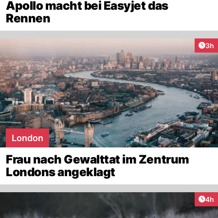
Apollo macht bei Easyjet das
Rennen
Arti
3h
London
Frau nach Gewalttat im Zentrum
Londons angeklagt
Arti
4h