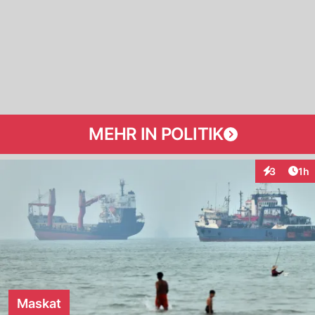
MEHR IN POLITIK
Art
3
1h
Interaktion
Maskat