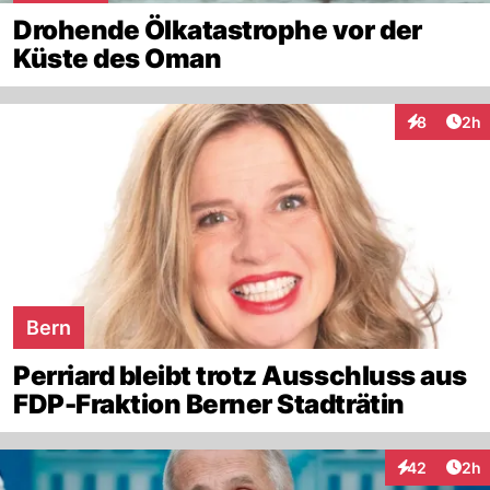
Drohende Ölkatastrophe vor der
Küste des Oman
Arti
8
2h
Interaktion
Bern
Perriard bleibt trotz Ausschluss aus
FDP-Fraktion Berner Stadträtin
Arti
42
2h
Interaktionen