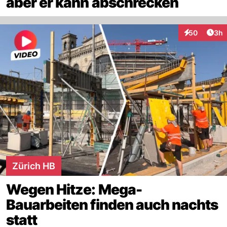
aber er kann abschrecken
Arti
50
3h
Interaktionen
Zürich HB
Wegen Hitze: Mega-
Bauarbeiten finden auch nachts
statt