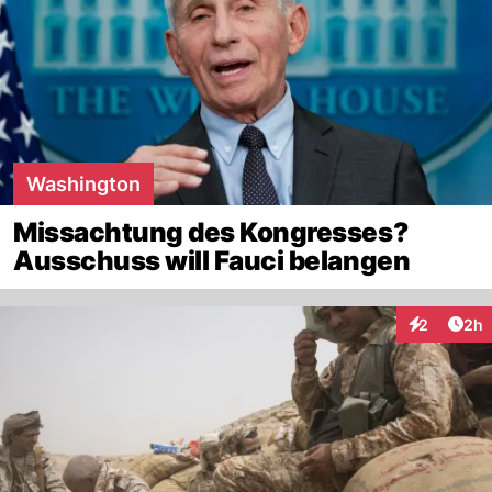
Washington
Missachtung des Kongresses?
Ausschuss will Fauci belangen
Arti
2
2h
Interaktion