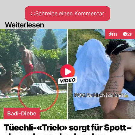
Schreibe einen Kommentar
Weiterlesen
Arti
111
2h
Interaktionen
Badi-Diebe
Tüechli-«Trick» sorgt für Spott –