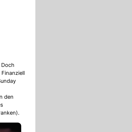
. Doch
Finanziell
«Sunday
in den
es
ranken).