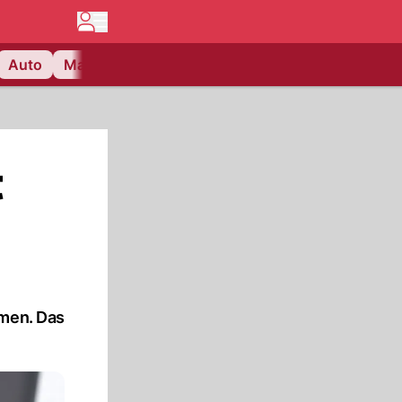
Auto
Matchcenter
Videos
Nau Plus
Lifestyle
t
mmen. Das