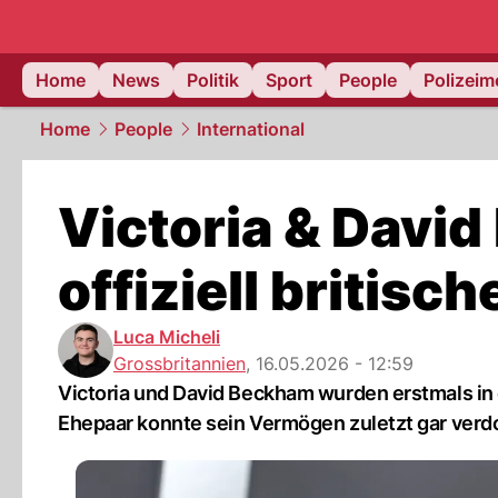
Home
News
Politik
Sport
People
Polizei
Home
People
International
Victoria & David
offiziell britisch
Luca Micheli
Grossbritannien
,
16.05.2026 - 12:59
Victoria und David Beckham wurden erstmals in 
Ehepaar konnte sein Vermögen zuletzt gar verd