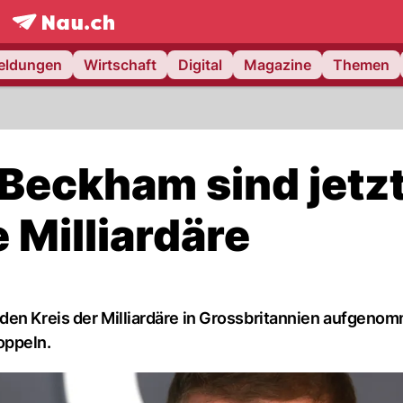
frontpage.
NAU.ch
meldungen
Wirtschaft
Digital
Magazine
Themen
 Beckham sind jetz
e Milliardäre
den Kreis der Milliardäre in Grossbritannien aufgeno
oppeln.