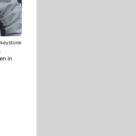
 keystone
s
en in