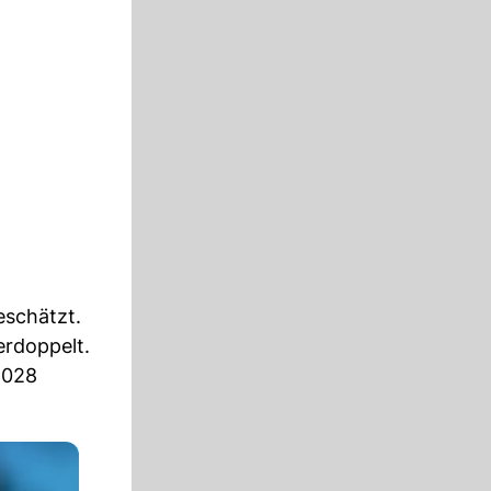
schätzt.
erdoppelt.
2028