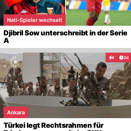
Nati-Spieler wechselt
Djibril Sow unterschreibt in der Serie
A
Arti
4
3d
Interaktion
Ankara
Türkei legt Rechtsrahmen für