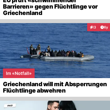
EU prüft «schwimmender
Barrieren» gegen Flüchtlinge vor
Griechenland
Arti
13
6y
Interaktione
Im «Notfall»
Griechenland will mit Absperrungen
Flüchtlinge abwehren