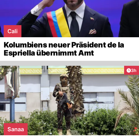
Cali
Kolumbiens neuer Präsident de la
Espriella übernimmt Amt
Arti
3h
Sanaa