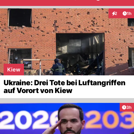
Art
2
1h
Interaktion
Kiew
Ukraine: Drei Tote bei Luftangriffen
auf Vorort von Kiew
Arti
3h