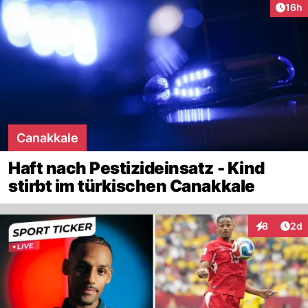
Artik
16h
Canakkale
Haft nach Pestizideinsatz - Kind
stirbt im türkischen Canakkale
Arti
8
2d
Interaktion