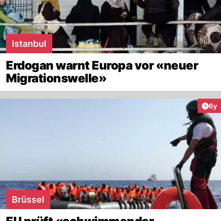
Istanbul
Erdogan warnt Europa vor «neuer
Migrationswelle»
Arti
6y
Brüssel