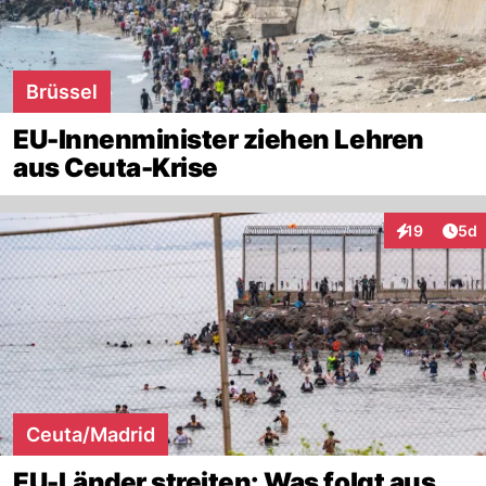
Brüssel
EU-Innenminister ziehen Lehren
aus Ceuta-Krise
Arti
19
5d
Interaktione
Ceuta/Madrid
EU-Länder streiten: Was folgt aus