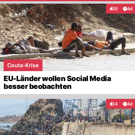
Arti
20
4d
Interaktionen
Ceuta-Krise
EU-Länder wollen Social Media
besser beobachten
Arti
24
4d
Interaktionen