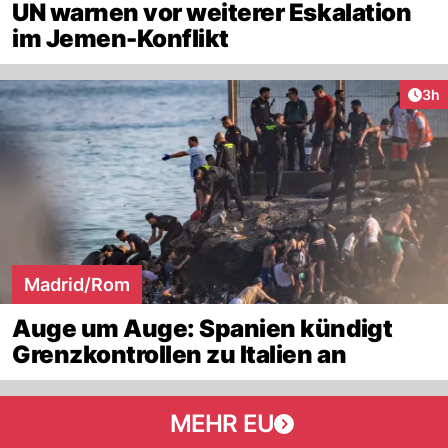
UN warnen vor weiterer Eskalation
im Jemen-Konflikt
Arti
3h
Madrid/Rom
Auge um Auge: Spanien kündigt
Grenzkontrollen zu Italien an
MEHR EU