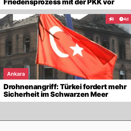
Friedensprozess mit der PKK vor
Arti
8
4d
Interaktion
Ankara
Drohnenangriff: Türkei fordert mehr
Sicherheit im Schwarzen Meer
Footer