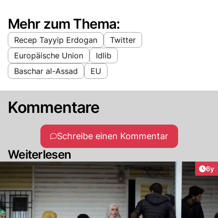
Mehr zum Thema:
Recep Tayyip Erdogan
Twitter
Europäische Union
Idlib
Baschar al-Assad
EU
Kommentare
Schreibe einen Kommentar
Weiterlesen
Arti
6y