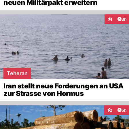
neuen Militärpakt erweitern
Arti
1
3h
Interaktion
Teheran
Iran stellt neue Forderungen an USA
zur Strasse von Hormus
Arti
2
5h
Interaktion