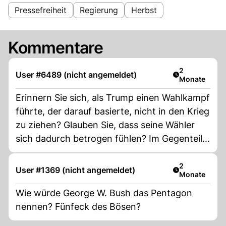
Pressefreiheit
Regierung
Herbst
Kommentare
Artikel veröff
2
User #6489 (nicht angemeldet)
Monate
Erinnern Sie sich, als Trump einen Wahlkampf
führte, der darauf basierte, nicht in den Krieg
zu ziehen? Glauben Sie, dass seine Wähler
sich dadurch betrogen fühlen? Im Gegenteil:
Sie finden immer einen Weg, seine verrückten
Handlungen zu rechtfertigen. Mitglieder
Artikel veröff
2
User #1369 (nicht angemeldet)
Monate
eines Kultes.
Wie würde George W. Bush das Pentagon
nennen? Fünfeck des Bösen?