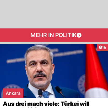
MEHR IN POLITIK
Art
1h
Ankara
Aus drei mach viele: Türkei will