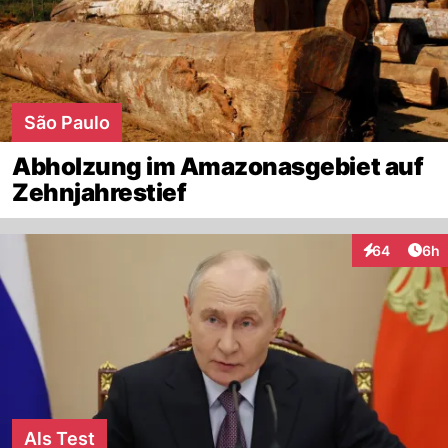
São Paulo
Abholzung im Amazonasgebiet auf
Zehnjahrestief
Arti
64
6h
Interaktionen
Als Test