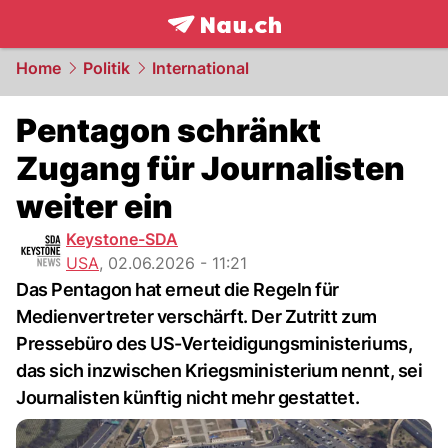
frontpage.
NAU.ch
Home
Politik
International
Pentagon schränkt
Zugang für Journalisten
weiter ein
Keystone-SDA
USA
,
02.06.2026 - 11:21
Das Pentagon hat erneut die Regeln für
Medienvertreter verschärft. Der Zutritt zum
Pressebüro des US-Verteidigungsministeriums,
das sich inzwischen Kriegsministerium nennt, sei
Journalisten künftig nicht mehr gestattet.