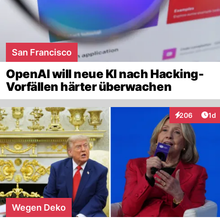
San Francisco
OpenAI will neue KI nach Hacking-
Vorfällen härter überwachen
Art
206
1d
Interaktionen
Wegen Deko