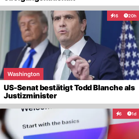
Artik
16
20h
Interaktionen
Washington
US-Senat bestätigt Todd Blanche als
Justizminister
Art
6
1d
Interaktion