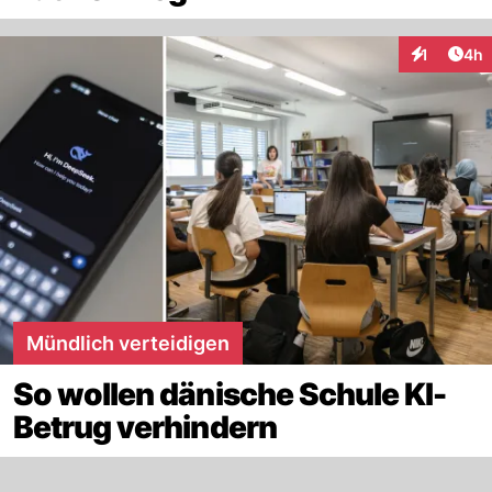
Arti
1
4h
Interaktion
Mündlich verteidigen
So wollen dänische Schule KI-
Betrug verhindern