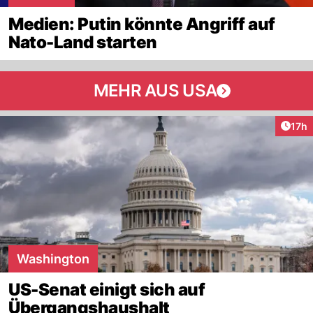
Medien: Putin könnte Angriff auf
Nato-Land starten
MEHR AUS USA
Artik
17h
Washington
US-Senat einigt sich auf
Übergangshaushalt