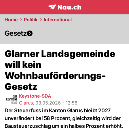
frontpage.
NAU.ch
Home
Politik
International
Gesetz
Glarner Landsgemeinde
will kein
Wohnbauförderungs-
Gesetz
Keystone-SDA
Glarus
,
03.05.2026 - 12:56
Der Steuerfuss im Kanton Glarus bleibt 2027
unverändert bei 58 Prozent, gleichzeitig wird der
Bausteuerzuschlag um ein halbes Prozent erhöht.