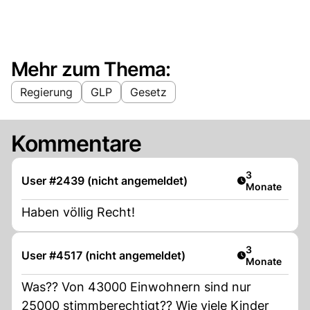
Mehr zum Thema:
Regierung
GLP
Gesetz
Kommentare
Artikel veröff
3
User #2439 (nicht angemeldet)
Monate
Haben völlig Recht!
Artikel veröff
3
User #4517 (nicht angemeldet)
Monate
Was?? Von 43000 Einwohnern sind nur
25000 stimmberechtigt?? Wie viele Kinder