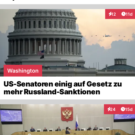
Artik
12
11d
Interaktionen
Washington
US-Senatoren einig auf Gesetz zu
mehr Russland-Sanktionen
Artik
24
15d
Interaktionen