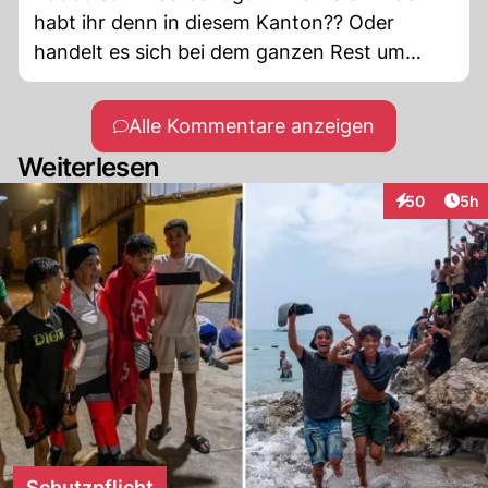
habt ihr denn in diesem Kanton?? Oder
handelt es sich bei dem ganzen Rest um
Gratiswohner von anderswo?
Alle Kommentare anzeigen
Weiterlesen
Arti
50
5h
Interaktionen
Schutzpflicht