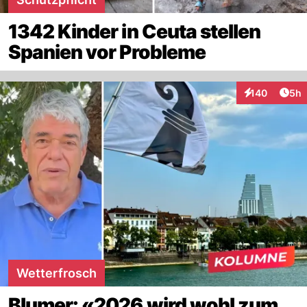
1342 Kinder in Ceuta stellen
Spanien vor Probleme
Arti
140
5h
Interaktionen
Wetterfrosch
Blumer: «2026 wird wohl zum