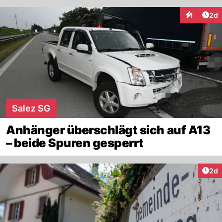
Arti
1
2d
Interaktion
Salez SG
Anhänger überschlägt sich auf A13
– beide Spuren gesperrt
Arti
2d