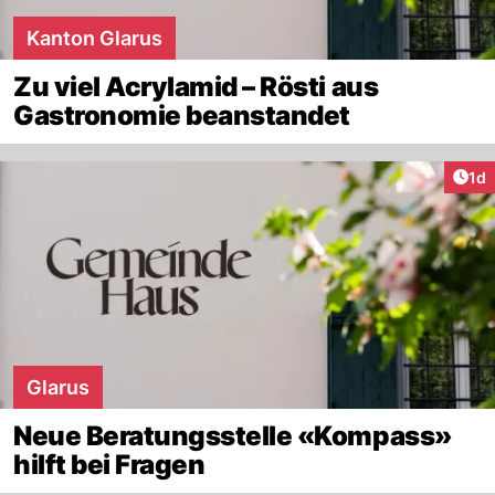
Kanton Glarus
Zu viel Acrylamid – Rösti aus
Gastronomie beanstandet
Art
1d
Glarus
Neue Beratungsstelle «Kompass»
hilft bei Fragen