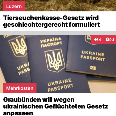
Luzern
Tierseuchenkasse-Gesetz wird
geschlechtergerecht formuliert
Arti
34
9d
Interaktionen
Mehrkosten
Graubünden will wegen
ukrainischen Geflüchteten Gesetz
anpassen