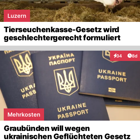
Luzern
Tierseuchenkasse-Gesetz wird
geschlechtergerecht formuliert
Arti
34
8d
Interaktionen
Mehrkosten
Graubünden will wegen
ukrainischen Geflüchteten Gesetz