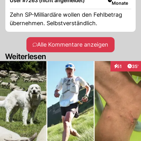
User #7263 (nicht angemeldet)
Monate
Zehn SP-Milliardäre wollen den Fehlbetrag
übernehmen. Selbstverständlich.
Alle Kommentare anzeigen
Weiterlesen
Arti
51
35'
Interaktionen