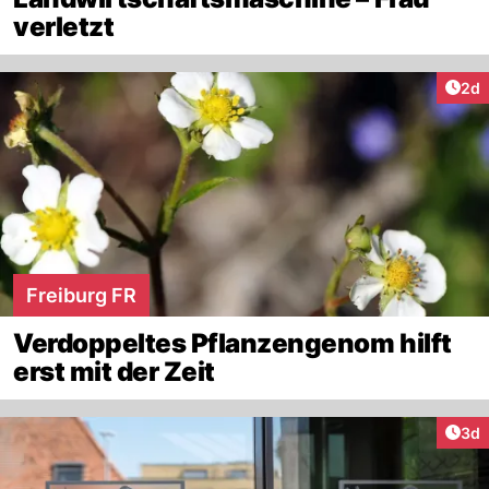
verletzt
Arti
2d
Freiburg FR
Verdoppeltes Pflanzengenom hilft
erst mit der Zeit
Arti
3d