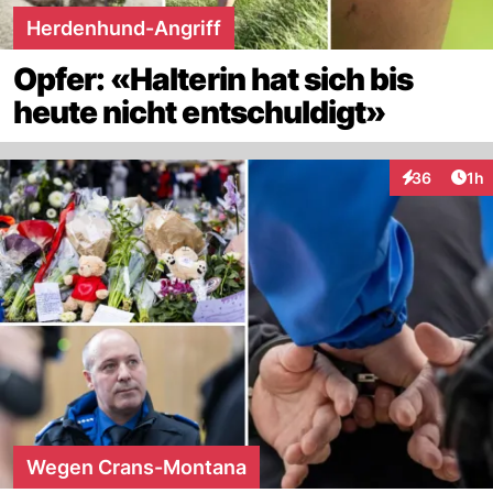
Herdenhund-Angriff
Opfer: «Halterin hat sich bis
heute nicht entschuldigt»
Art
36
1h
Interaktione
Wegen Crans-Montana