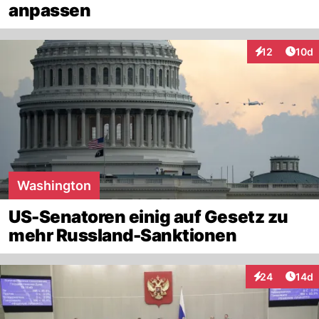
anpassen
Artik
12
10d
Interaktionen
Washington
US-Senatoren einig auf Gesetz zu
mehr Russland-Sanktionen
Artik
24
14d
Interaktionen