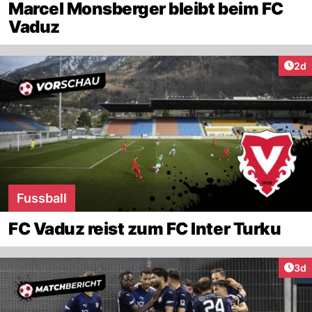
Marcel Monsberger bleibt beim FC
Vaduz
Arti
2d
Fussball
FC Vaduz reist zum FC Inter Turku
Arti
3d