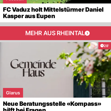
FC Vaduz holt Mittelstürmer Daniel
Kasper aus Eupen
MEHR AUS RHEINTAL
Arti
28'
Glarus
Neue Beratungsstelle «Kompass»
hilft bei Fragen