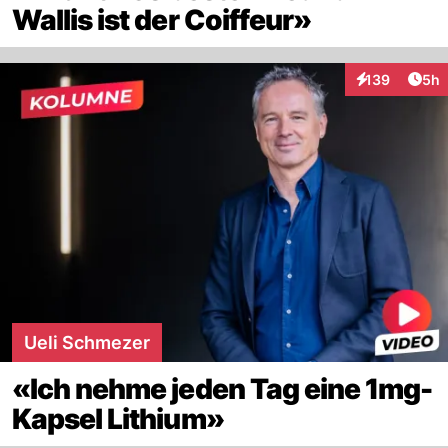
Wallis ist der Coiffeur»
Arti
139
5h
Interaktionen
Ueli Schmezer
«Ich nehme jeden Tag eine 1mg-
Kapsel Lithium»