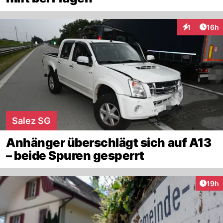
Artik
1
16h
Interaktione
Salez SG
Anhänger überschlägt sich auf A13
– beide Spuren gesperrt
Artik
19h