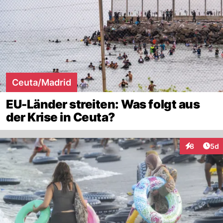
Ceuta/Madrid
EU-Länder streiten: Was folgt aus
der Krise in Ceuta?
Arti
8
5d
Interaktion