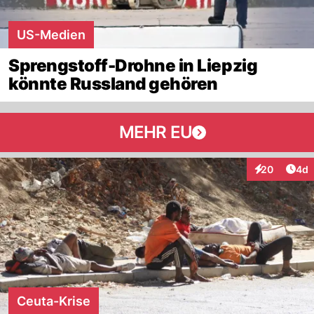
US-Medien
Sprengstoff-Drohne in Liepzig
könnte Russland gehören
MEHR EU
Arti
20
4d
Interaktionen
Ceuta-Krise