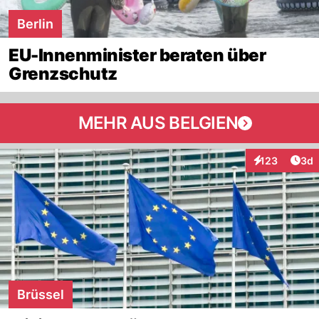
Berlin
EU-Innenminister beraten über
Grenzschutz
MEHR AUS BELGIEN
Arti
123
3d
Interaktionen
Brüssel