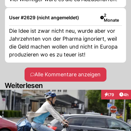
Artikel veröff
2
User #2629 (nicht angemeldet)
Monate
Die Idee ist zwar nicht neu, wurde aber vor
Jahrzehnten von der Pharma ignoriert, weil
die Geld machen wollen und nicht in Europa
produzieren wo es zu teuer ist!
Alle Kommentare anzeigen
Weiterlesen
Arti
179
4h
Interaktionen