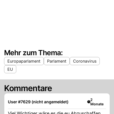
Mehr zum Thema:
Europaparlament
Parlament
Coronavirus
EU
Kommentare
Artikel veröff
2
User #7629 (nicht angemeldet)
Monate
Viel Wichtiger wäre es die eu Abzuschaffen.