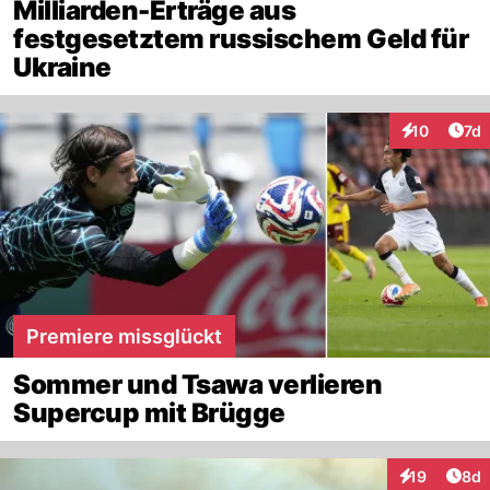
Milliarden-Erträge aus
festgesetztem russischem Geld für
Ukraine
Art
10
7d
Interaktione
Premiere missglückt
Sommer und Tsawa verlieren
Supercup mit Brügge
Arti
19
8d
Interaktione