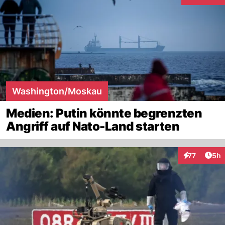
Interaktion
Washington/Moskau
Medien: Putin könnte begrenzten
Angriff auf Nato-Land starten
Arti
77
5h
Interaktione