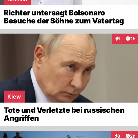
Richter untersagt Bolsonaro
Besuche der Söhne zum Vatertag
Arti
1
2h
Interaktion
Kiew
Tote und Verletzte bei russischen
Angriffen
Arti
8
2h