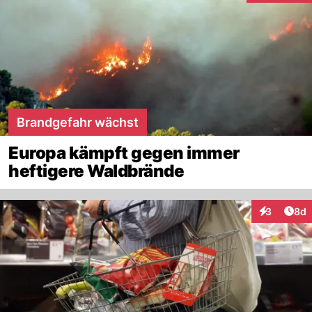
Brandgefahr wächst
Europa kämpft gegen immer
heftigere Waldbrände
Arti
3
8d
Interaktion