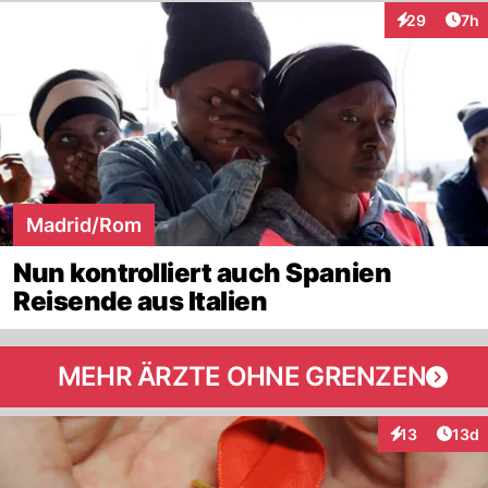
Arti
29
7h
Interaktionen
Madrid/Rom
Nun kontrolliert auch Spanien
Reisende aus Italien
MEHR ÄRZTE OHNE GRENZEN
Artik
13
13d
Interaktionen