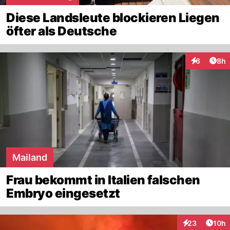
Diese Landsleute blockieren Liegen
öfter als Deutsche
Arti
6
8h
Interaktion
Mailand
Frau bekommt in Italien falschen
Embryo eingesetzt
Artik
23
10h
Interaktionen