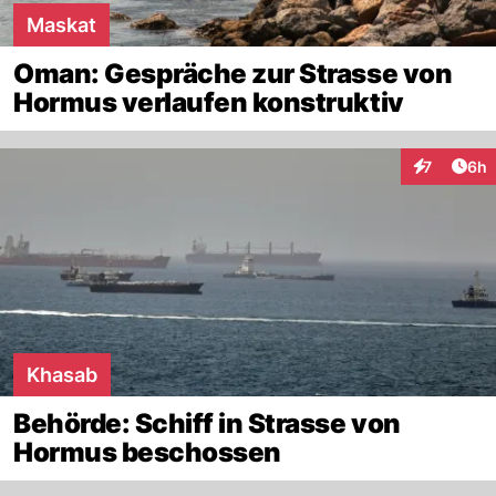
Maskat
Oman: Gespräche zur Strasse von
Hormus verlaufen konstruktiv
Arti
7
6h
Interaktion
Khasab
Behörde: Schiff in Strasse von
Hormus beschossen