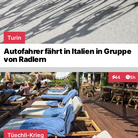
Turin
Autofahrer fährt in Italien in Gruppe
von Radlern
Arti
44
5h
Interaktionen
Tüechli-Krieg