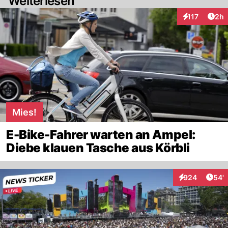
Weiterlesen
Arti
117
2h
Interaktionen
Mies!
E-Bike-Fahrer warten an Ampel:
Diebe klauen Tasche aus Körbli
Arti
924
54'
Interaktionen