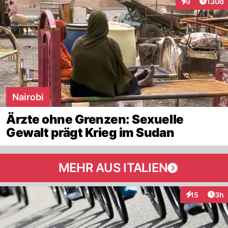
Artike
3
130d
Interaktionen
Nairobi
Ärzte ohne Grenzen: Sexuelle
Gewalt prägt Krieg im Sudan
MEHR AUS ITALIEN
Arti
15
3h
Interaktione