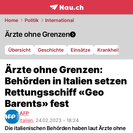
frontpage.
NAU.ch
Home
Politik
International
Ärzte ohne Grenzen
Übersicht
Geschichte
Einsätze
Krankheiten
Ärzte ohne Grenzen:
Behörden in Italien setzen
Rettungsschiff «Geo
Barents» fest
AFP
Italien
,
24.02.2023 - 18:24
Die italienischen Behörden haben laut Ärzte ohne