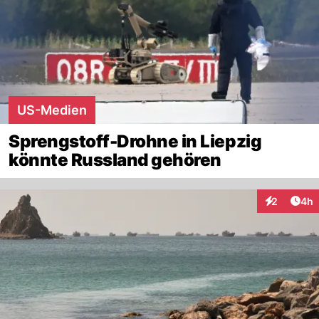
US-Medien
Sprengstoff-Drohne in Liepzig
könnte Russland gehören
Arti
2
4h
Interaktion