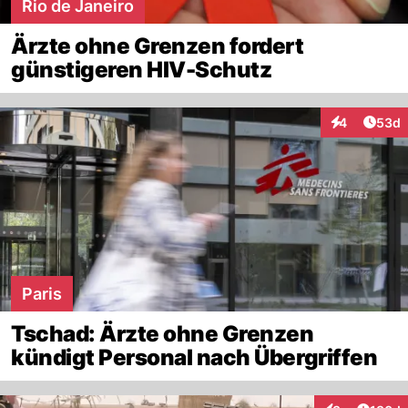
Rio de Janeiro
Ärzte ohne Grenzen fordert
günstigeren HIV-Schutz
Artik
4
53d
Interaktionen
Paris
Tschad: Ärzte ohne Grenzen
kündigt Personal nach Übergriffen