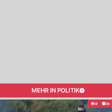
MEHR IN POLITIK
Arti
59
3h
Interaktionen