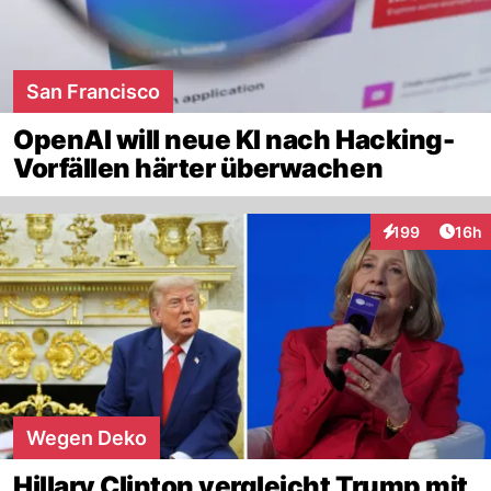
San Francisco
OpenAI will neue KI nach Hacking-
Vorfällen härter überwachen
Artik
199
16h
Interaktionen
Wegen Deko
Hillary Clinton vergleicht Trump mit