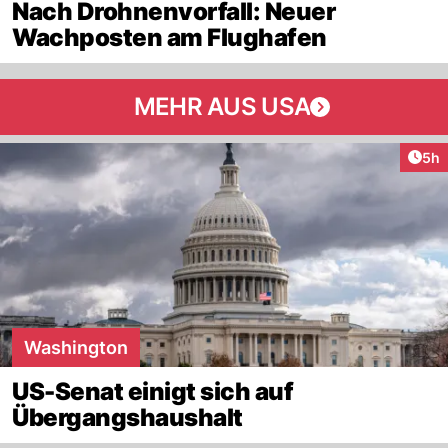
Nach Drohnenvorfall: Neuer
Wachposten am Flughafen
MEHR AUS USA
Arti
5h
Washington
US-Senat einigt sich auf
Übergangshaushalt