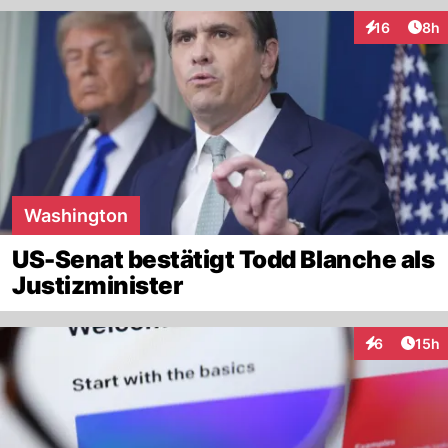
Arti
16
8h
Interaktione
Washington
US-Senat bestätigt Todd Blanche als
Justizminister
Artik
6
15h
Interaktione