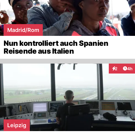
Madrid/Rom
Nun kontrolliert auch Spanien
Reisende aus Italien
Arti
2
4h
Interaktion
Leipzig