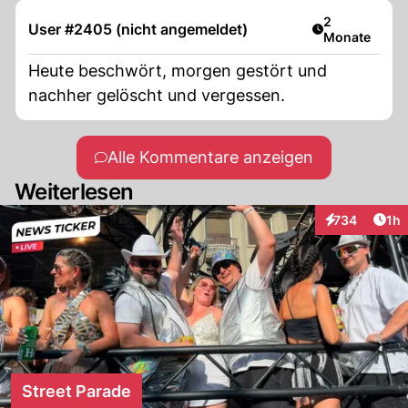
Artikel veröff
2
User #2405 (nicht angemeldet)
Monate
Heute beschwört, morgen gestört und
nachher gelöscht und vergessen.
Alle Kommentare anzeigen
Weiterlesen
Art
734
1h
Interaktionen
Street Parade