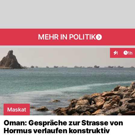
MEHR IN POLITIK
Art
1
1h
Interaktion
Maskat
Oman: Gespräche zur Strasse von
Hormus verlaufen konstruktiv