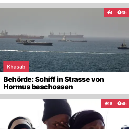
Arti
4
3h
Interaktion
Khasab
Behörde: Schiff in Strasse von
Hormus beschossen
Arti
26
4h
Interaktionen