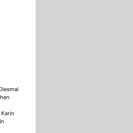
Diesmal
chen
 Karin
in