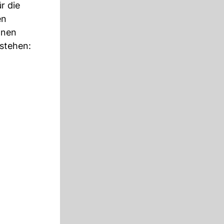
r die
en
onen
stehen: