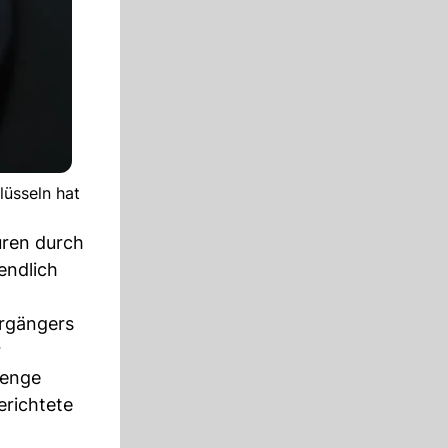
lüsseln hat
uren durch
endlich
orgängers
r
 enge
erichtete