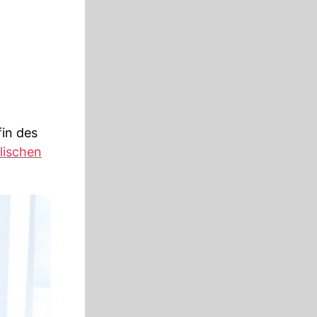
in des
lischen