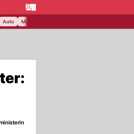
Auto
Matchcenter
Videos
Nau Plus
Lifestyle
ter:
ministerin