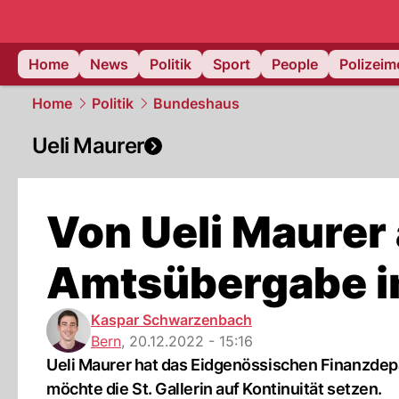
Home
News
Politik
Sport
People
Polizei
Home
Politik
Bundeshaus
Ueli Maurer
Von Ueli Maurer 
Amtsübergabe i
Kaspar Schwarzenbach
Bern
,
20.12.2022 - 15:16
Ueli Maurer hat das Eidgenössischen Finanzdepa
möchte die St. Gallerin auf Kontinuität setzen.