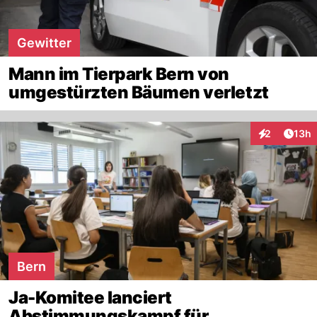
Gewitter
Mann im Tierpark Bern von
umgestürzten Bäumen verletzt
Artik
2
13h
Interaktione
Bern
Ja-Komitee lanciert
Abstimmungskampf für