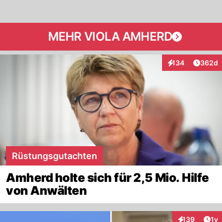
MEHR VIOLA AMHERD
Artikel
134
362d
Interaktionen
Rüstungsgutachten
Amherd holte sich für 2,5 Mio. Hilfe
von Anwälten
Art
139
1y