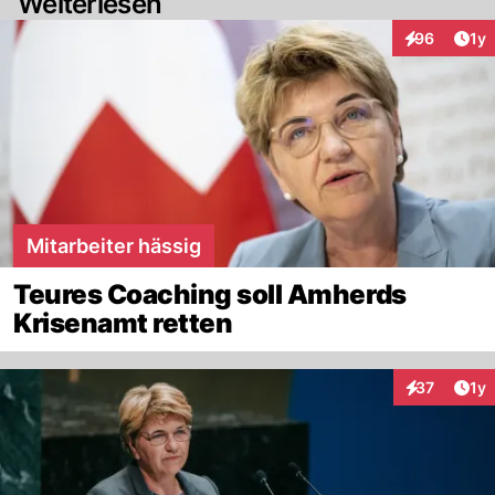
Weiterlesen
Art
96
1y
Interaktione
Mitarbeiter hässig
Teures Coaching soll Amherds
Krisenamt retten
Art
37
1y
Interaktione