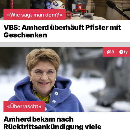
«Wie sagt man dem?»
VBS: Amherd überhäuft Pfister mit
Geschenken
Art
68
1y
Interaktione
«Überrascht»
Amherd bekam nach
Rücktrittsankündigung viele