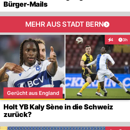
Bürger-Mails
MEHR AUS STADT BERN
Arti
4
3h
Interaktion
Gerücht aus England
Holt YB Kaly Sène in die Schweiz
zurück?