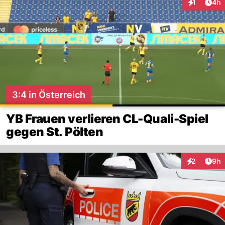
Arti
1
4h
Interaktion
3:4 in Österreich
YB Frauen verlieren CL-Quali-Spiel
gegen St. Pölten
Arti
2
9h
Interaktion