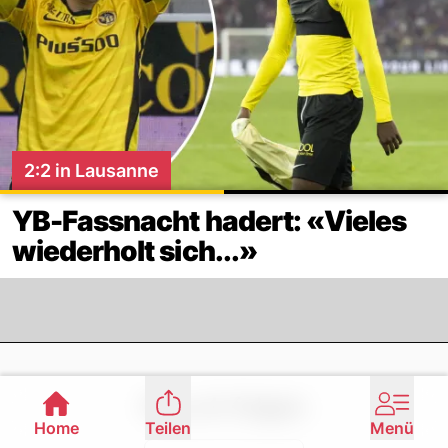
2:2 in Lausanne
YB-Fassnacht hadert: «Vieles
wiederholt sich...»
Footer
Nau.ch folgen
Home
Teilen
Menü