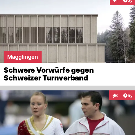
1
5y
Interaktion
Magglingen
Schwere Vorwürfe gegen
Schweizer Turnverband
Arti
3
5y
Interaktion