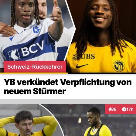
Schweiz-Rückkehrer
YB verkündet Verpflichtung von
neuem Stürmer
Artik
38
17h
Interaktionen