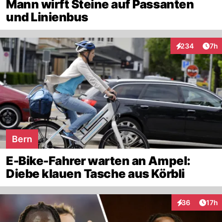
Mann wirft Steine auf Passanten
und Linienbus
Arti
234
7h
Interaktionen
Bern
E-Bike-Fahrer warten an Ampel:
Diebe klauen Tasche aus Körbli
Artik
36
17h
Interaktionen