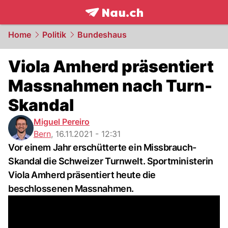
frontpage.
NAU.ch
Home
Politik
Bundeshaus
Viola Amherd präsentiert
Massnahmen nach Turn-
Skandal
Miguel Pereiro
Bern
,
16.11.2021 - 12:31
Vor einem Jahr erschütterte ein Missbrauch-
Skandal die Schweizer Turnwelt. Sportministerin
Viola Amherd präsentiert heute die
beschlossenen Massnahmen.