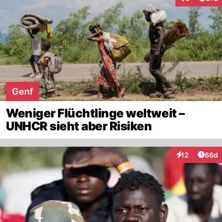
Interaktione
Genf
Weniger Flüchtlinge weltweit –
UNHCR sieht aber Risiken
Artik
12
66d
Interaktionen