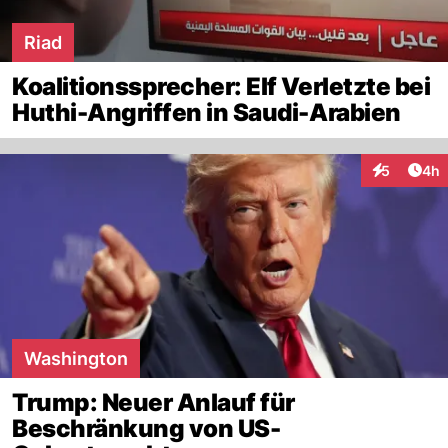
Riad
Koalitionssprecher: Elf Verletzte bei
Huthi-Angriffen in Saudi-Arabien
Arti
5
4h
Interaktion
Washington
Trump: Neuer Anlauf für
Beschränkung von US-