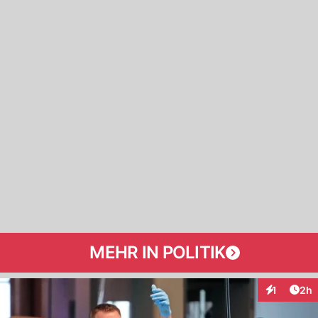
MEHR IN POLITIK
Arti
1
2h
Interaktion