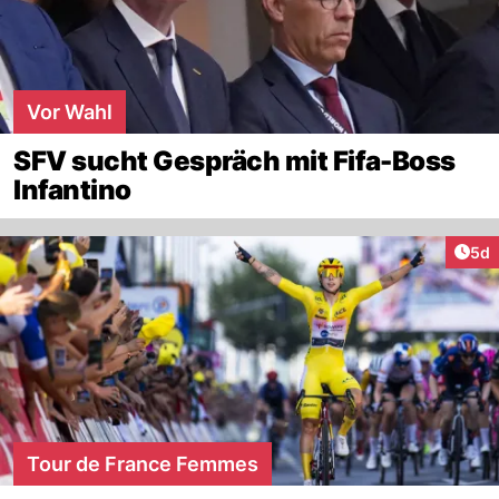
Vor Wahl
SFV sucht Gespräch mit Fifa-Boss
Infantino
Arti
5d
Tour de France Femmes