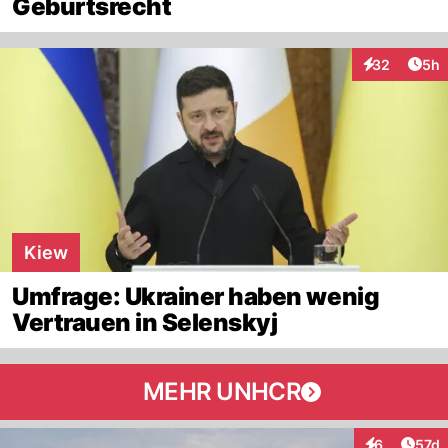
Geburtsrecht
Arti
32
5h
Interaktionen
Kiew
Umfrage: Ukrainer haben wenig
Vertrauen in Selenskyj
MEHR UNHCR
Artik
6
57d