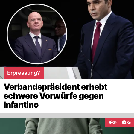
Erpressung?
Verbandspräsident erhebt
schwere Vorwürfe gegen
Infantino
Arti
39
3d
Interaktionen