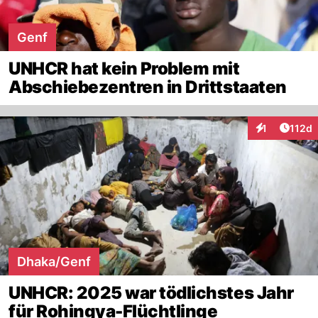
Genf
UNHCR hat kein Problem mit
Abschiebezentren in Drittstaaten
Artike
1
112d
Interaktionen
Dhaka/Genf
UNHCR: 2025 war tödlichstes Jahr
für Rohingya-Flüchtlinge