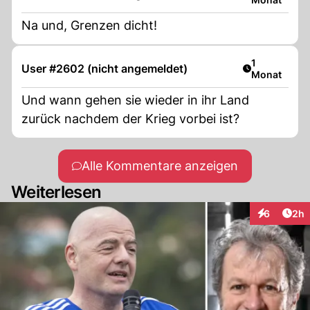
Na und, Grenzen dicht!
Artikel veröf
1
User #2602 (nicht angemeldet)
Monat
Und wann gehen sie wieder in ihr Land
zurück nachdem der Krieg vorbei ist?
Alle Kommentare anzeigen
Weiterlesen
Arti
6
2h
Interaktion