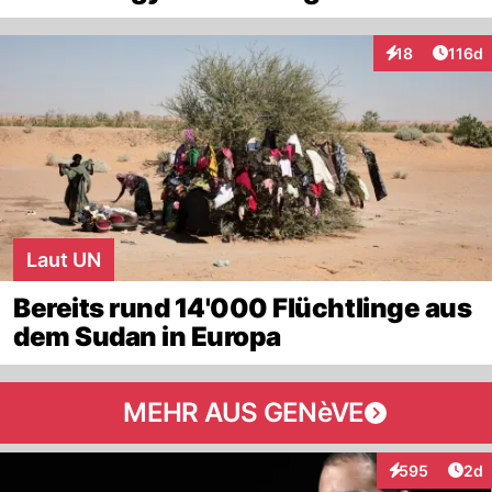
Artike
18
116d
Interaktionen
Laut UN
Bereits rund 14'000 Flüchtlinge aus
dem Sudan in Europa
MEHR AUS GENèVE
Arti
595
2d
Interaktionen