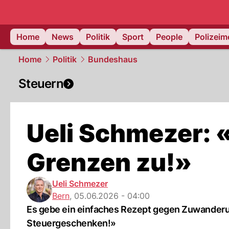
Home
News
Politik
Sport
People
Polizei
Home
Politik
Bundeshaus
Steuern
Ueli Schmezer: «
Grenzen zu!»
Ueli Schmezer
Bern
,
05.06.2026 - 04:00
Es gebe ein einfaches Rezept gegen Zuwanderu
Steuergeschenken!»