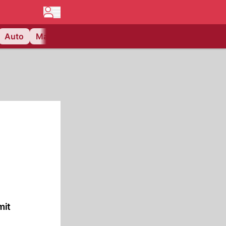
Auto
Matchcenter
Videos
Nau Plus
Lifestyle
mit