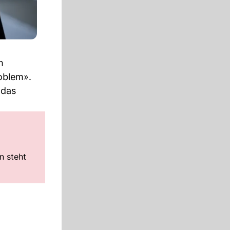
m
oblem».
 das
n steht