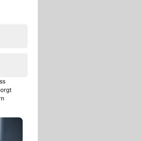
ass
sorgt
rn