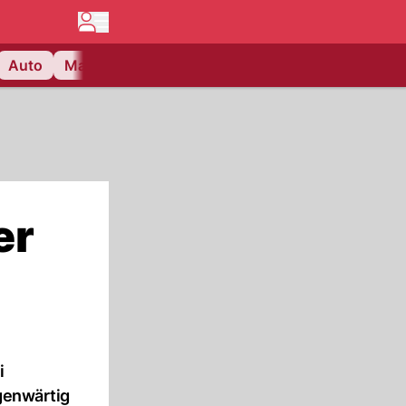
Auto
Matchcenter
Videos
Nau Plus
Lifestyle
er
i
egenwärtig