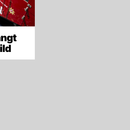
ängt
ild