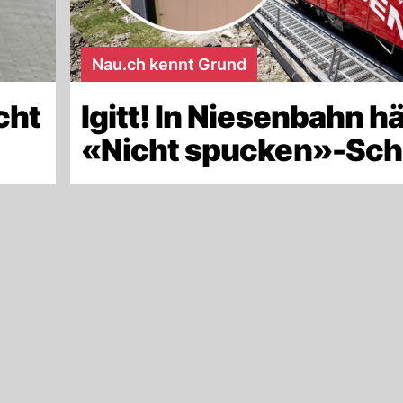
Nau.ch kennt Grund
cht
Igitt! In Niesenbahn h
«Nicht spucken»-Sch