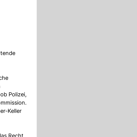
atende
ache
m
ob Polizei,
ommission.
er-Keller
das Recht