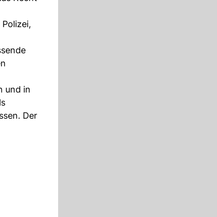
Polizei,
ssende
en
n und in
ls
ssen. Der