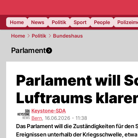
Home
News
Politik
Sport
People
Polizei
Home
Politik
Bundeshaus
Parlament
Parlament will 
Luftraums klarer
Keystone-SDA
Bern
,
16.06.2026 - 11:38
Das Parlament will die Zuständigkeiten für den 
Ereignissen unterhalb der Kriegsschwelle, etwa 