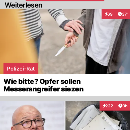
Weiterlesen
die daraus resultierenden Patente in der
Schweiz entstehen.
Arti
69
37'
Interaktionen
Polizei-Rat
Wie bitte? Opfer sollen
Messerangreifer siezen
Arti
222
3h
Interaktionen