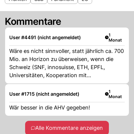
Kommentare
Artikel veröf
1
User #4491 (nicht angemeldet)
Monat
Wäre es nicht sinnvoller, statt jährlich ca. 700
Mio. an Horizon zu überweisen, wenn die
Schweiz (SNF, innosuisse, ETH, EPFL,
Universitäten, Kooperation mit
internationalen Hochschulen) ein
«Konkurenz-Programm» ins Leben erwecken
Artikel veröf
1
User #1715 (nicht angemeldet)
Monat
würde? Wenn es attraktiv genug ist, dann
würden sich «kluge Köpfe» aus Horizon
Wär besser in die AHV gegeben!
gerne der Schweiz anschliessen und wir
wären da von Brüssel nicht mehr erpressbar.
Alle Kommentare anzeigen
Zudem würden die excelente Forschung und