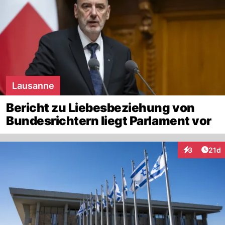
Lausanne
Bericht zu Liebesbeziehung von
Bundesrichtern liegt Parlament vor
Artik
3
21d
Interaktione