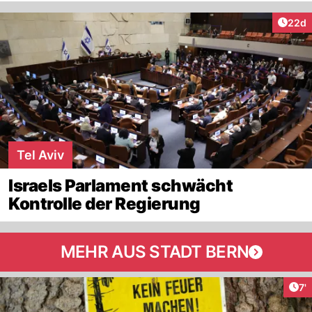
Artik
22d
Tel Aviv
Israels Parlament schwächt
Kontrolle der Regierung
MEHR AUS STADT BERN
Art
7'