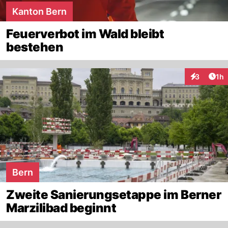
Kanton Bern
Feuerverbot im Wald bleibt
bestehen
Art
3
1h
Interaktion
Bern
Zweite Sanierungsetappe im Berner
Marzilibad beginnt