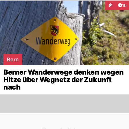
Art
1
1h
Interaktion
Bern
Berner Wanderwege denken wegen
Hitze über Wegnetz der Zukunft
nach
Footer