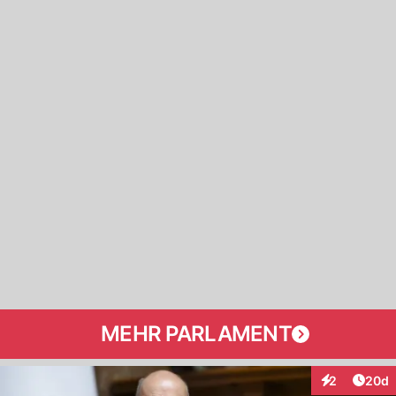
MEHR PARLAMENT
Artik
2
20d
Interaktionen