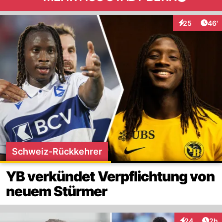
Arti
25
46'
Interaktionen
Schweiz-Rückkehrer
YB verkündet Verpflichtung von
neuem Stürmer
Arti
24
2h