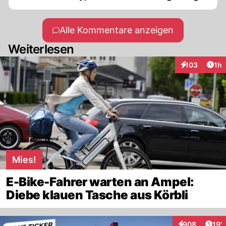
Alle Kommentare anzeigen
Weiterlesen
Art
103
1h
Interaktionen
Mies!
E-Bike-Fahrer warten an Ampel:
Diebe klauen Tasche aus Körbli
Arti
908
19'