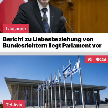
Lausanne
Bericht zu Liebesbeziehung von
Bundesrichtern liegt Parlament vor
Artik
3
23d
Interaktionen
Tel Aviv