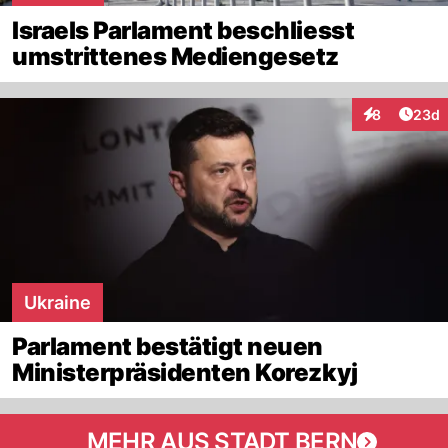
Israels Parlament beschliesst
umstrittenes Mediengesetz
Artik
8
23d
Interaktionen
Ukraine
Parlament bestätigt neuen
Ministerpräsidenten Korezkyj
MEHR AUS STADT BERN