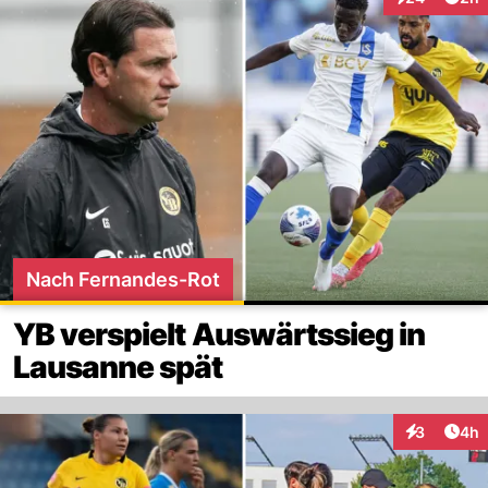
Interaktionen
Nach Fernandes-Rot
YB verspielt Auswärtssieg in
Lausanne spät
Arti
3
4h
Interaktion