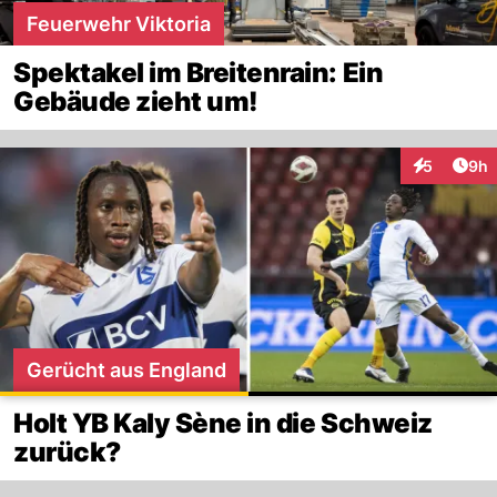
Feuerwehr Viktoria
Spektakel im Breitenrain: Ein
Gebäude zieht um!
Arti
5
9h
Interaktion
Gerücht aus England
Holt YB Kaly Sène in die Schweiz
zurück?