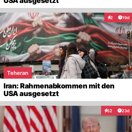
USA ausgesetzt
Artik
2
19d
Interaktione
Teheran
Iran: Rahmenabkommen mit den
USA ausgesetzt
Artik
52
23d
Interaktionen