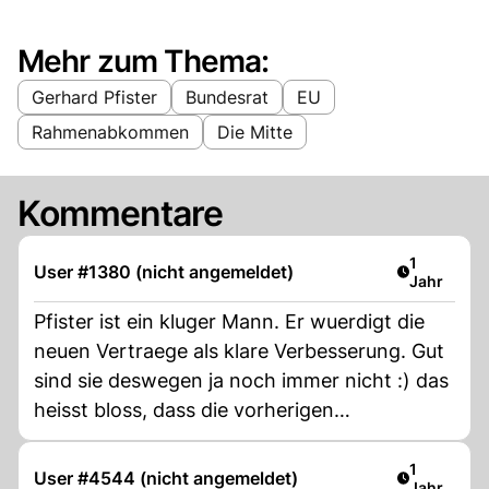
Mehr zum Thema:
Gerhard Pfister
Bundesrat
EU
Rahmenabkommen
Die Mitte
Kommentare
Artikel ver
1
User #1380 (nicht angemeldet)
Jahr
Pfister ist ein kluger Mann. Er wuerdigt die
neuen Vertraege als klare Verbesserung. Gut
sind sie deswegen ja noch immer nicht :) das
heisst bloss, dass die vorherigen
Rahmenabkommen so richtig schlecht waren
und sie wohl sehr zurecht abgelehnt wurden
Artikel ver
1
User #4544 (nicht angemeldet)
Jahr