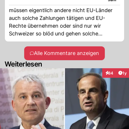
...
müssen eigentlich andere nicht EU-Länder
auch solche Zahlungen tätigen und EU-
Rechte übernehmen oder sind nur wir
Schweizer so blöd und gehen solche
Verträge ein.
Alle Kommentare anzeigen
Weiterlesen
Art
84
1y
Interaktione