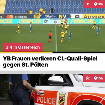
Artik
1
10h
Interaktione
3:4 in Österreich
YB Frauen verlieren CL-Quali-Spiel
gegen St. Pölten
Artik
2
15h
Interaktione