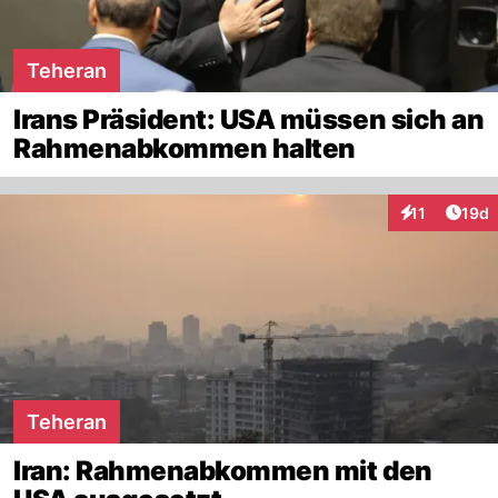
Teheran
Irans Präsident: USA müssen sich an
Rahmenabkommen halten
Artik
11
19d
Interaktionen
Teheran
Iran: Rahmenabkommen mit den