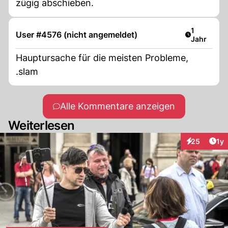
zügig abschieben.
Artikel ver
1
User #4576 (nicht angemeldet)
Jahr
Hauptursache für die meisten Probleme,
.slam
Alle Kommentare anzeigen
Weiterlesen
Art
25
1y
Interaktione