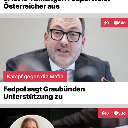
Österreicher aus
Artik
9
64d
Interaktionen
Kampf gegen die Mafia
Fedpol sagt Graubünden
Unterstützung zu
Artik
46
93d
Interaktionen