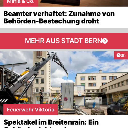
Mafia & Co.
Beamter verhaftet: Zunahme von
Behörden-Bestechung droht
MEHR AUS STADT BERN
Arti
3h
Feuerwehr Viktoria
Spektakel im Breitenrain: Ein