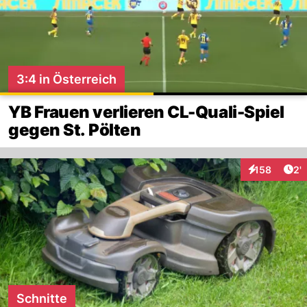
3:4 in Österreich
YB Frauen verlieren CL-Quali-Spiel
gegen St. Pölten
Art
158
2'
Interaktionen
Schnitte