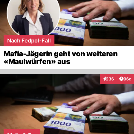
Nach Fedpol-Fall
Mafia-Jägerin geht von weiteren
«Maulwürfen» aus
Artik
236
96d
Interaktionen