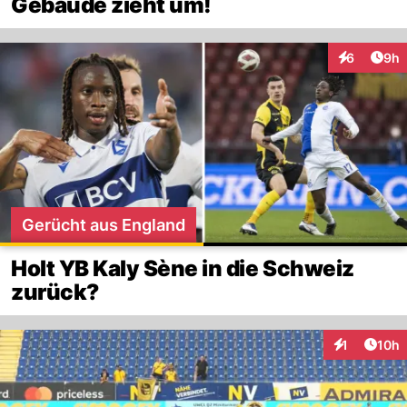
Gebäude zieht um!
Arti
6
9h
Interaktion
Gerücht aus England
Holt YB Kaly Sène in die Schweiz
zurück?
Artik
1
10h
Interaktione