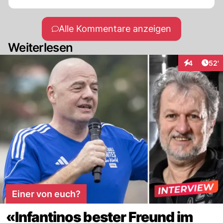
Alle Kommentare anzeigen
Weiterlesen
Arti
4
52'
Interaktione
Einer von euch?
«Infantinos bester Freund im