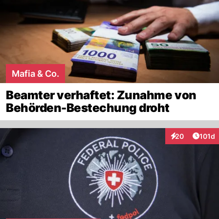
Mafia & Co.
Beamter verhaftet: Zunahme von
Behörden-Bestechung droht
Artike
20
101d
Interaktionen