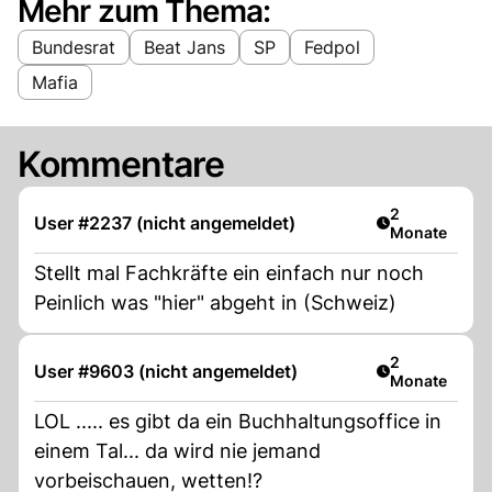
Mehr zum Thema:
Bundesrat
Beat Jans
SP
Fedpol
Mafia
Kommentare
Artikel veröff
2
User #2237 (nicht angemeldet)
Monate
Stellt mal Fachkräfte ein einfach nur noch
Peinlich was "hier" abgeht in (Schweiz)
Artikel veröff
2
User #9603 (nicht angemeldet)
Monate
LOL ..... es gibt da ein Buchhaltungsoffice in
einem Tal... da wird nie jemand
vorbeischauen, wetten!?