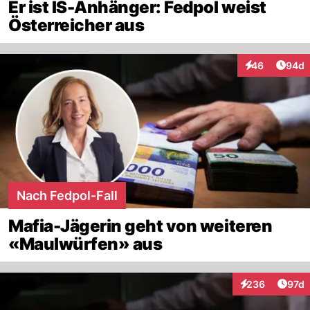
Er ist IS-Anhänger: Fedpol weist
Österreicher aus
Artik
46
94d
Interaktionen
Nach Fedpol-Fall
Mafia-Jägerin geht von weiteren
«Maulwürfen» aus
Artik
236
97d
Interaktionen