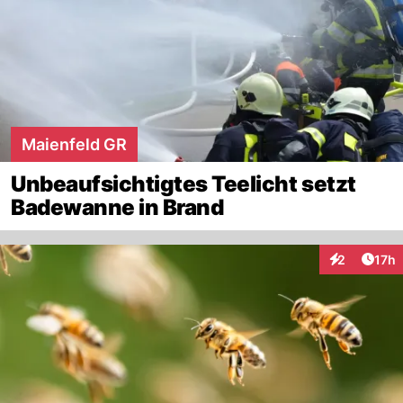
Maienfeld GR
Unbeaufsichtigtes Teelicht setzt
Badewanne in Brand
Artik
2
17h
Interaktione