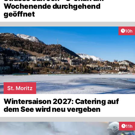
Wochenende durchgehend
geöffnet
Artik
10h
St. Moritz
Wintersaison 2027: Catering auf
dem See wird neu vergeben
Artik
11h