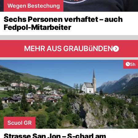
Wegen Bestechung
Sechs Personen verhaftet – auch
Fedpol-Mitarbeiter
MEHR AUS GRAUBüNDEN
Arti
5h
Scuol GR
Strasse San Jon – S-charl am