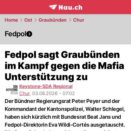
frontpage.
NAU.ch
Home
Ost
Graubünden
Chur
Fedpol
Fedpol sagt Graubünden
im Kampf gegen die Mafia
Unterstützung zu
Keystone-SDA Regional
Chur
,
03.06.2026 - 07:02
Der Bündner Regierungsrat Peter Peyer und der
Kommandant der Kantonspolizei, Walter Schlegel,
haben sich kürzlich mit Bundesrat Beat Jans und
Fedpol-Direktorin Eva Wildi-Cortés ausgetauscht.