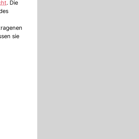
cht
. Die
 des
etragenen
sen sie