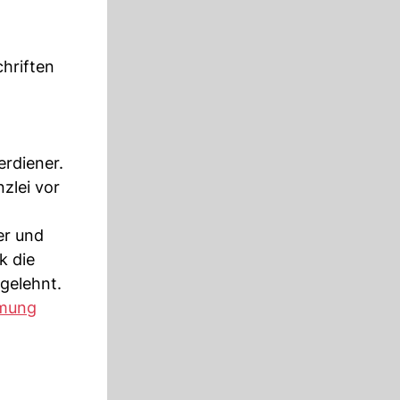
chriften
rdiener.
nzlei vor
er und
k die
gelehnt.
mung