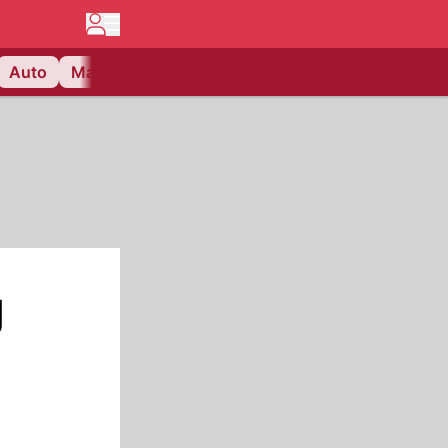
Auto
Matchcenter
Videos
Nau Plus
Lifestyle
g