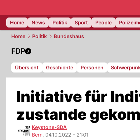
Home
News
Politik
Sport
People
Polizei
Home
Politik
Bundeshaus
FDP
Übersicht
Geschichte
Personen
Schwerpunk
Initiative für I
zustande geko
Keystone-SDA
Bern
,
04.10.2022 - 21:01