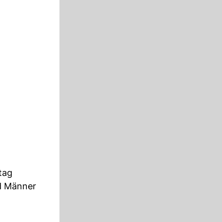
tag
nd Männer