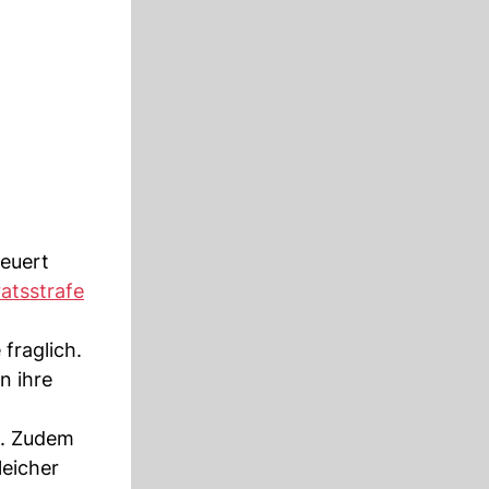
teuert
ratsstrafe
fraglich.
n ihre
n. Zudem
leicher