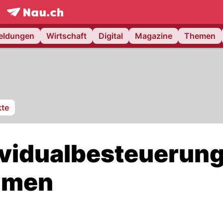
frontpage.
NAU.ch
meldungen
Wirtschaft
Digital
Magazine
Themen
te
ndividualbesteuerun
mmen