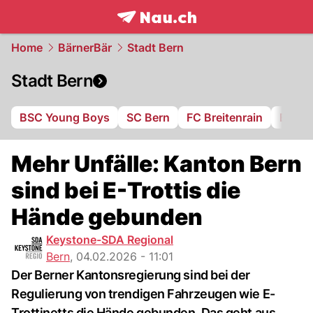
frontpage.
NAU.ch
Home
BärnerBär
Stadt Bern
Stadt Bern
BSC Young Boys
SC Bern
FC Breitenrain
BSV B
Mehr Unfälle: Kanton Bern
sind bei E-Trottis die
Hände gebunden
Keystone-SDA Regional
Bern
,
04.02.2026 - 11:01
Der Berner Kantonsregierung sind bei der
Regulierung von trendigen Fahrzeugen wie E-
Trottinetts die Hände gebunden. Das geht aus