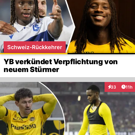
Schweiz-Rückkehrer
YB verkündet Verpflichtung von
neuem Stürmer
Artik
33
11h
Interaktionen