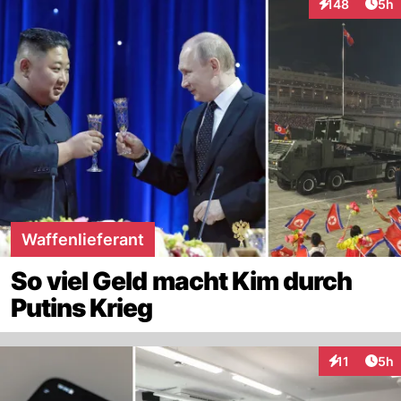
Arti
148
5h
Interaktionen
Waffenlieferant
So viel Geld macht Kim durch
Putins Krieg
Arti
11
5h
Interaktione