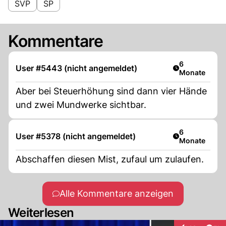
SVP
SP
Kommentare
Artikel veröff
6
User #5443 (nicht angemeldet)
Monate
Aber bei Steuerhöhung sind dann vier Hände
und zwei Mundwerke sichtbar.
Artikel veröff
6
User #5378 (nicht angemeldet)
Monate
Abschaffen diesen Mist, zufaul um zulaufen.
Alle Kommentare anzeigen
Weiterlesen