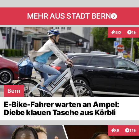
MEHR AUS STADT BERN
Art
192
1h
Interaktionen
Bern
E-Bike-Fahrer warten an Ampel:
Diebe klauen Tasche aus Körbli
Artik
36
11h
Interaktionen