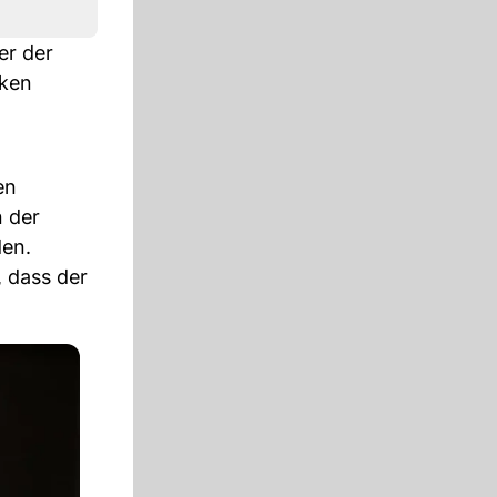
er der
nken
en
n der
den.
, dass der