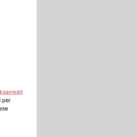
ksamkeit
 per
ese