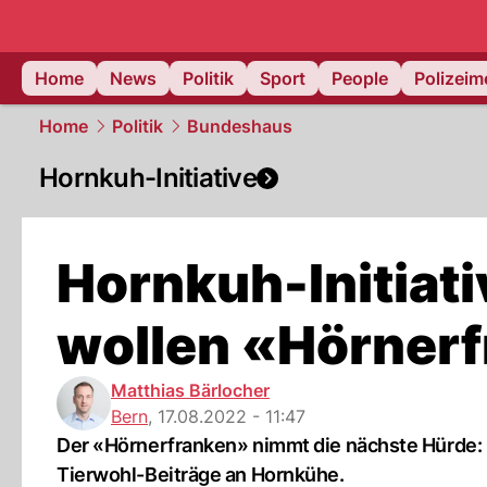
Home
News
Politik
Sport
People
Polizei
Home
Politik
Bundeshaus
Hornkuh-Initiative
Hornkuh-Initiativ
wollen «Hörner
Matthias Bärlocher
Bern
,
17.08.2022 - 11:47
Der «Hörnerfranken» nimmt die nächste Hürde: 
Tierwohl-Beiträge an Hornkühe.