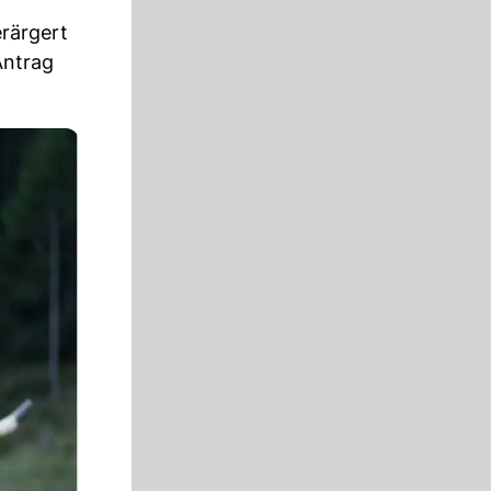
erärgert
ntrag