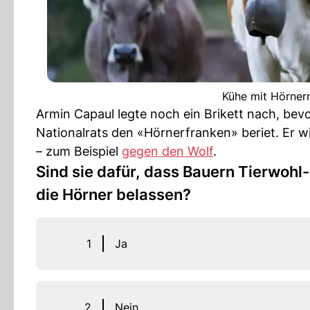
Kühe mit Hörnern
Armin Capaul legte noch ein Brikett nach, be
Nationalrats den «Hörnerfranken» beriet. Er w
– zum Beispiel
gegen den Wolf
.
Sind sie dafür, dass Bauern Tierwohl
die Hörner belassen?
1
Ja
2
Nein