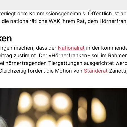
rliegt dem Kommissionsgeheimnis. Öffentlich ist ab
h die nationalrätliche WAK ihrem Rat, dem Hörnerfra
ken
nungen machen, dass der
Nationalrat
in der kommend
itrag zustimmt. Der «Hörnerfranken» soll im Rahme
bei hörnertragenden Tiergattungen ausgerichtet wer
Gleichzeitig fordert die Motion von
Ständerat
Zanetti