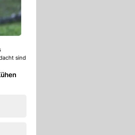
s
dacht sind
Kühen