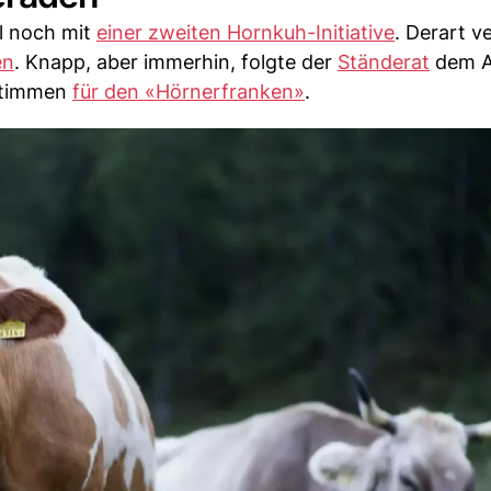
l noch mit
einer zweiten Hornkuh-Initiative
. Derart v
en
. Knapp, aber immerhin, folgte der
Ständerat
dem A
 Stimmen
für den «Hörnerfranken»
.