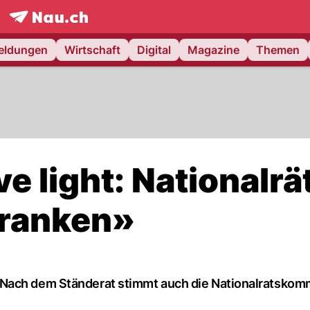
frontpage.
NAU.ch
meldungen
Wirtschaft
Digital
Magazine
Themen
e light: Nationalrä
franken»
Nach dem Ständerat stimmt auch die Nationalratskomm