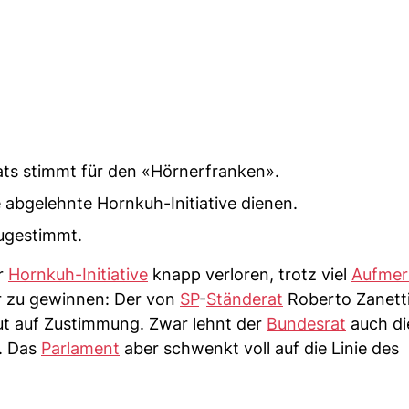
ats stimmt für den «Hörnerfranken».
ie abgelehnte Hornkuh-Initiative dienen.
zugestimmt.
r
Hornkuh-Initiative
knapp verloren, trotz viel
Aufmer
ur zu gewinnen: Der von
SP
-
Ständerat
Roberto Zanetti
ut auf Zustimmung. Zwar lehnt der
Bundesrat
auch di
. Das
Parlament
aber schwenkt voll auf die Linie des