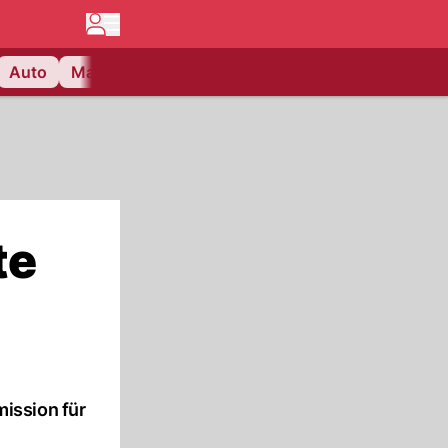
Auto
Matchcenter
Videos
Nau Plus
Lifestyle
te
ission für