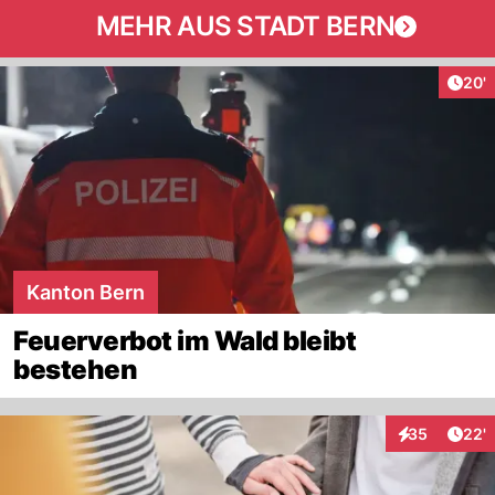
MEHR AUS STADT BERN
Arti
20'
Kanton Bern
Feuerverbot im Wald bleibt
bestehen
Arti
35
22'
Interaktionen