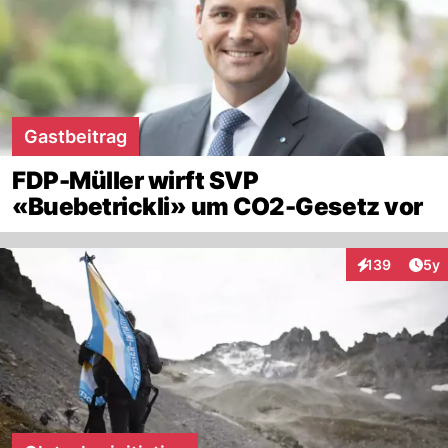
Gastbeitrag
FDP-Müller wirft SVP
«Buebetrickli» um CO2-Gesetz vor
Arti
139
5y
Interaktionen