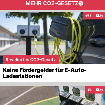
MEHR CO2-GESETZ
Arti
55
2y
Interaktionen
Revidiertes CO2-Gesetz
Keine Fördergelder für E-Auto-
Ladestationen
Arti
4
2y
Interaktion