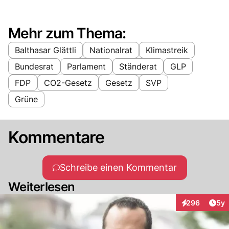
Mehr zum Thema:
Balthasar Glättli
Nationalrat
Klimastreik
Bundesrat
Parlament
Ständerat
GLP
FDP
CO2-Gesetz
Gesetz
SVP
Grüne
Kommentare
Schreibe einen Kommentar
Weiterlesen
Arti
296
5y
Interaktionen