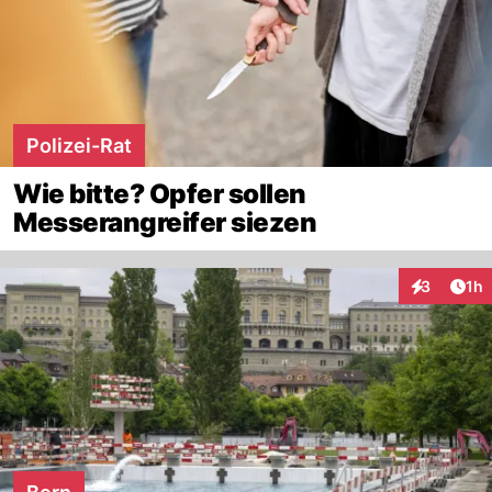
Polizei-Rat
Wie bitte? Opfer sollen
Messerangreifer siezen
Art
3
1h
Interaktion