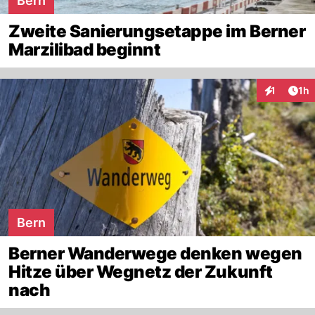
Bern
Zweite Sanierungsetappe im Berner
Marzilibad beginnt
Art
1
1h
Interaktion
Bern
Berner Wanderwege denken wegen
Hitze über Wegnetz der Zukunft
nach