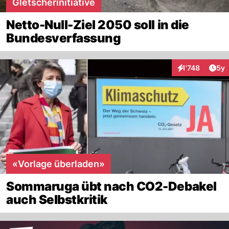
Gletscherinitiative
Netto-Null-Ziel 2050 soll in die
Bundesverfassung
Arti
1'748
5y
Interaktionen
«Vorlage überladen»
Sommaruga übt nach CO2-Debakel
auch Selbstkritik