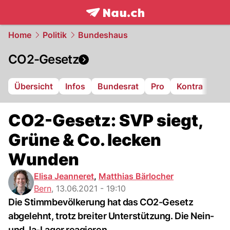
frontpage.
NAU.ch
Home
Politik
Bundeshaus
CO2-Gesetz
Übersicht
Infos
Bundesrat
Pro
Kontra
CO2-Gesetz: SVP siegt,
Grüne & Co. lecken
Wunden
Elisa Jeanneret
,
Matthias Bärlocher
Bern
,
13.06.2021 - 19:10
Die Stimmbevölkerung hat das CO2-Gesetz
abgelehnt, trotz breiter Unterstützung. Die Nein-
und Ja-Lager reagieren.