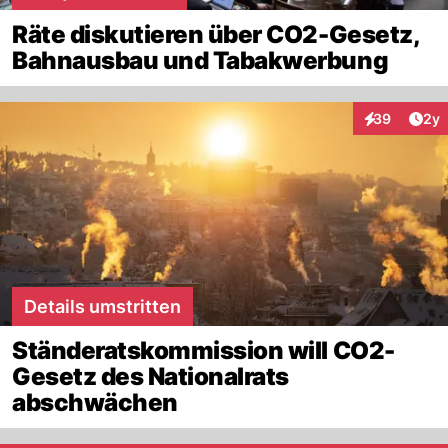
Räte diskutieren über CO2-Gesetz,
Bahnausbau und Tabakwerbung
Arti
39
2y
Interaktionen
Details umstritten
Ständeratskommission will CO2-
Gesetz des Nationalrats
abschwächen