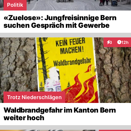
Politik
«Zuelose»: Jungfreisinnige Bern
suchen Gespräch mit Gewerbe
Artik
3
12h
Interaktione
Trotz Niederschlägen
Waldbrandgefahr im Kanton Bern
weiter hoch