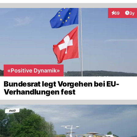
Arti
69
3y
Interaktionen
«Positive Dynamik»
Bundesrat legt Vorgehen bei EU-
Verhandlungen fest