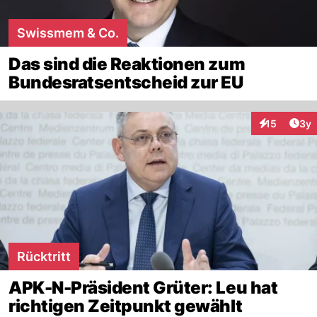
Swissmem & Co.
Das sind die Reaktionen zum
Bundesratsentscheid zur EU
Arti
15
3y
Interaktione
Rücktritt
APK-N-Präsident Grüter: Leu hat
richtigen Zeitpunkt gewählt