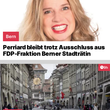
Bern
Perriard bleibt trotz Ausschluss aus
FDP-Fraktion Berner Stadträtin
Arti
9h