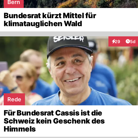
Bern
Bundesrat kürzt Mittel für
klimatauglichen Wald
Arti
29
5d
Interaktionen
Rede
Für Bundesrat Cassis ist die
Schweiz kein Geschenk des
Himmels