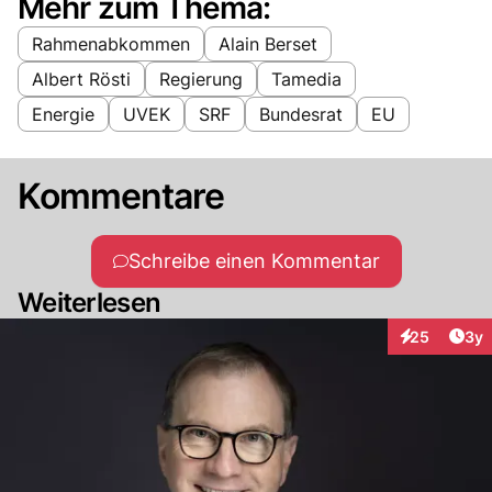
Mehr zum Thema:
Rahmenabkommen
Alain Berset
Albert Rösti
Regierung
Tamedia
Energie
UVEK
SRF
Bundesrat
EU
Kommentare
Schreibe einen Kommentar
Weiterlesen
Arti
25
3y
Interaktionen