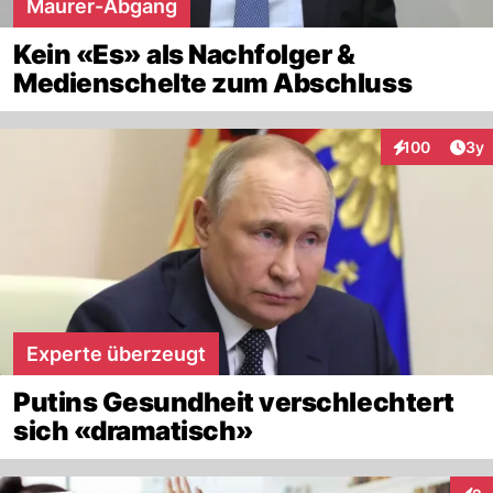
Maurer-Abgang
Kein «Es» als Nachfolger &
Medienschelte zum Abschluss
Arti
100
3y
Interaktionen
Experte überzeugt
Putins Gesundheit verschlechtert
sich «dramatisch»