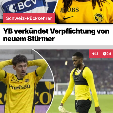
Schweiz-Rückkehrer
YB verkündet Verpflichtung von
neuem Stürmer
Arti
41
2d
Interaktione