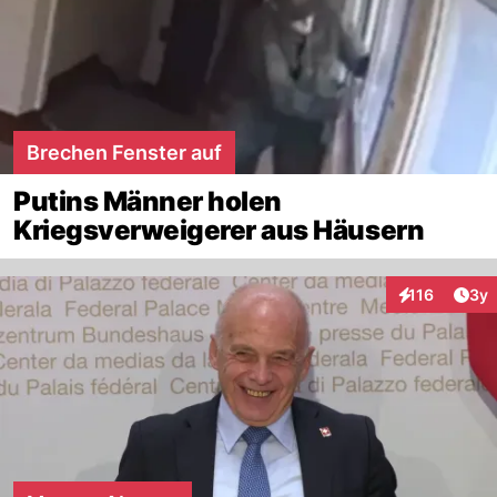
Brechen Fenster auf
Putins Männer holen
Kriegsverweigerer aus Häusern
Arti
116
3y
Interaktionen