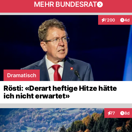
MEHR BUNDESRAT
Arti
1'200
4d
Interaktionen
Dramatisch
Rösti: «Derart heftige Hitze hätte
ich nicht erwartet»
Arti
77
8d
Interaktione