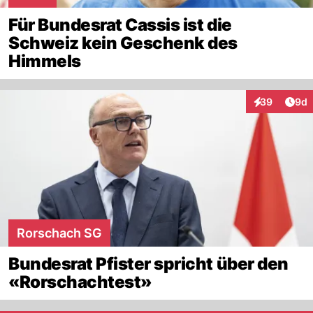
Für Bundesrat Cassis ist die
Schweiz kein Geschenk des
Himmels
Arti
39
9d
Interaktionen
Rorschach SG
Bundesrat Pfister spricht über den
«Rorschachtest»