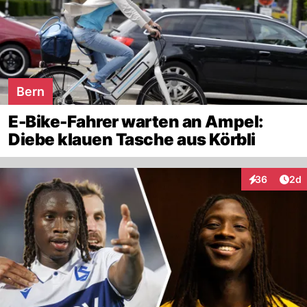
Bern
E-Bike-Fahrer warten an Ampel:
Diebe klauen Tasche aus Körbli
Arti
36
2d
Interaktionen