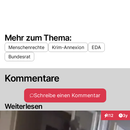
Mehr zum Thema:
Menschenrechte
Krim-Annexion
EDA
Bundesrat
Kommentare
Schreibe einen Kommentar
Weiterlesen
Arti
112
3y
Interaktionen