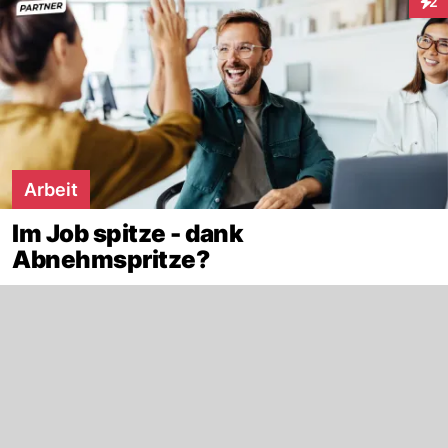
2
Inte
Arbeit
Im Job spitze - dank
Abnehmspritze?