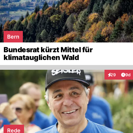
Bern
Bundesrat kürzt Mittel für
klimatauglichen Wald
Arti
29
9d
Interaktionen
Rede