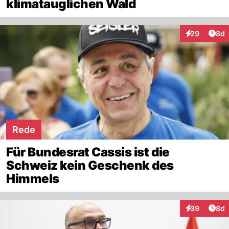
klimatauglichen Wald
Arti
29
8d
Interaktionen
Rede
Für Bundesrat Cassis ist die
Schweiz kein Geschenk des
Himmels
Arti
39
8d
Interaktionen