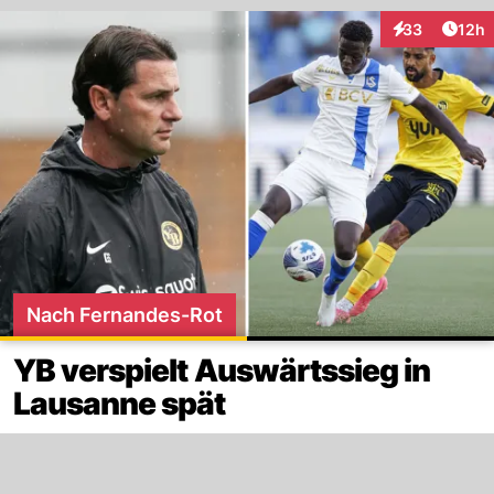
Artik
33
12h
Interaktionen
Nach Fernandes-Rot
YB verspielt Auswärtssieg in
Lausanne spät