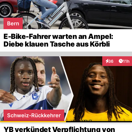
Bern
E-Bike-Fahrer warten an Ampel:
Diebe klauen Tasche aus Körbli
Artik
36
11h
Interaktionen
Schweiz-Rückkehrer
YB verkündet Verpflichtung von