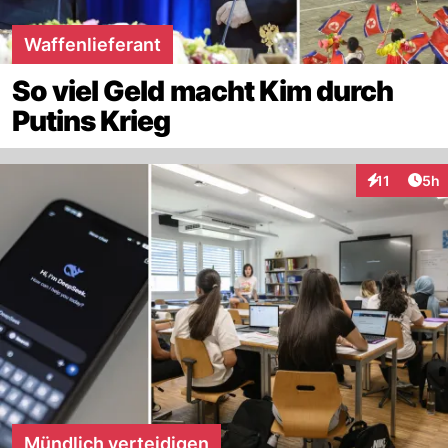
Waffenlieferant
So viel Geld macht Kim durch
Putins Krieg
Arti
11
5h
Interaktione
Mündlich verteidigen