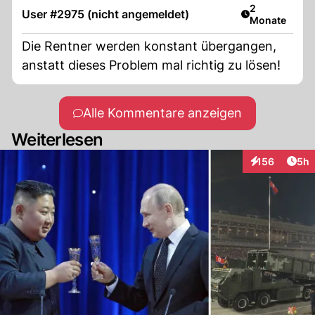
kein Geld?
Artikel veröff
2
User #2975 (nicht angemeldet)
Monate
Die Rentner werden konstant übergangen,
anstatt dieses Problem mal richtig zu lösen!
Alle Kommentare anzeigen
Weiterlesen
Arti
156
5h
Interaktionen