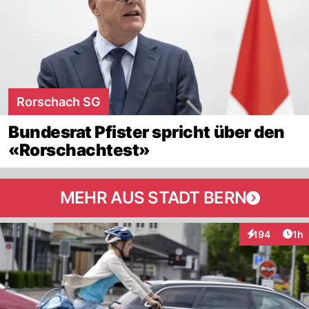
Rorschach SG
Bundesrat Pfister spricht über den
«Rorschachtest»
MEHR AUS STADT BERN
Art
194
1h
Interaktionen