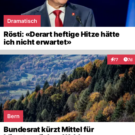
Dramatisch
Rösti: «Derart heftige Hitze hätte
ich nicht erwartet»
Art
77
7d
Interaktione
Bern
Bundesrat kürzt Mittel für