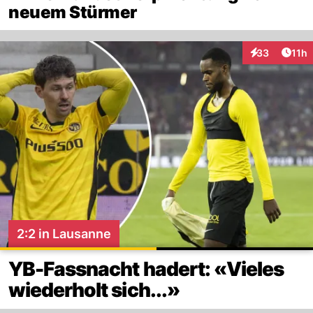
neuem Stürmer
Artik
33
11h
Interaktionen
2:2 in Lausanne
YB-Fassnacht hadert: «Vieles
wiederholt sich...»