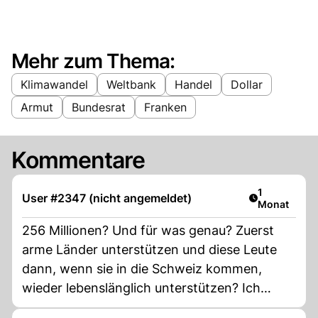
Mehr zum Thema:
Klimawandel
Weltbank
Handel
Dollar
Armut
Bundesrat
Franken
Kommentare
Artikel veröf
1
User #2347 (nicht angemeldet)
Monat
256 Millionen? Und für was genau? Zuerst
arme Länder unterstützen und diese Leute
dann, wenn sie in die Schweiz kommen,
wieder lebenslänglich unterstützen? Ich
glaube, ich spinne...Und für die 13. AHV hats