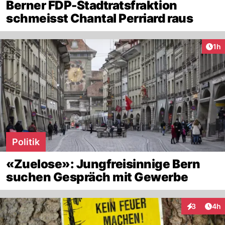
Berner FDP-Stadtratsfraktion
schmeisst Chantal Perriard raus
Art
1h
Politik
«Zuelose»: Jungfreisinnige Bern
suchen Gespräch mit Gewerbe
Arti
3
4h
Interaktion