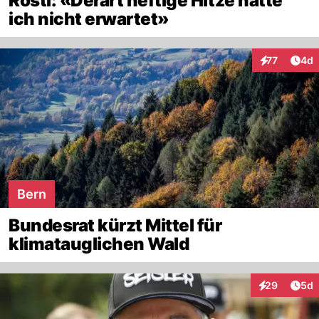
Rösti: «Derart heftige Hitze hätte
ich nicht erwartet»
Arti
77
4d
Interaktione
Bern
Bundesrat kürzt Mittel für
klimatauglichen Wald
Arti
29
5d
Interaktionen