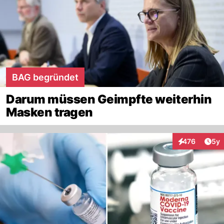
BAG begründet
Darum müssen Geimpfte weiterhin
Masken tragen
Arti
476
5y
Interaktionen