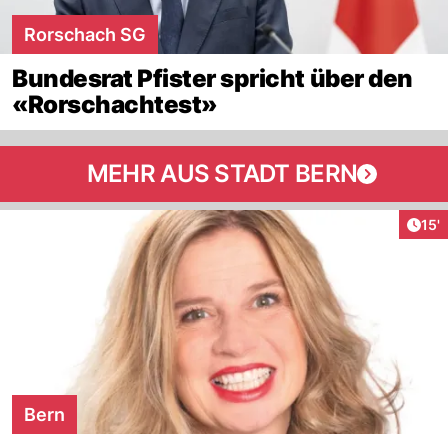
Rorschach SG
Bundesrat Pfister spricht über den
«Rorschachtest»
MEHR AUS STADT BERN
Arti
15'
Bern