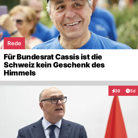
Rede
Für Bundesrat Cassis ist die
Schweiz kein Geschenk des
Himmels
Arti
39
5d
Interaktionen