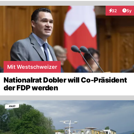
Arti
32
5y
Interaktionen
Mit Westschweizer
Nationalrat Dobler will Co-Präsident
der FDP werden