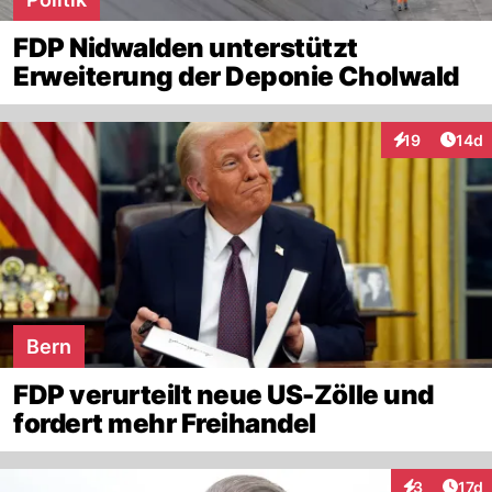
FDP Nidwalden unterstützt
Erweiterung der Deponie Cholwald
Artik
19
14d
Interaktionen
Bern
FDP verurteilt neue US-Zölle und
fordert mehr Freihandel
Artik
3
17d