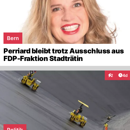
Bern
Perriard bleibt trotz Ausschluss aus
FDP-Fraktion Stadträtin
Arti
2
4d
Interaktion
Politik