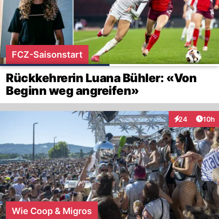
FCZ-Saisonstart
Rückkehrerin Luana Bühler: «Von
Beginn weg angreifen»
Artik
24
10h
Interaktionen
Wie Coop & Migros