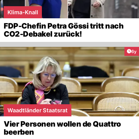
Klima-Knall
FDP-Chefin Petra Gössi tritt nach
CO2-Debakel zurück!
Arti
6y
Waadtländer Staatsrat
Vier Personen wollen de Quattro
beerben