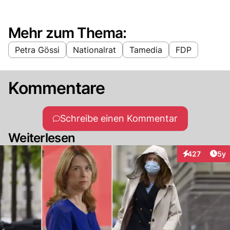
Mehr zum Thema:
Petra Gössi
Nationalrat
Tamedia
FDP
Kommentare
Schreibe einen Kommentar
Weiterlesen
Arti
427
5y
Interaktionen