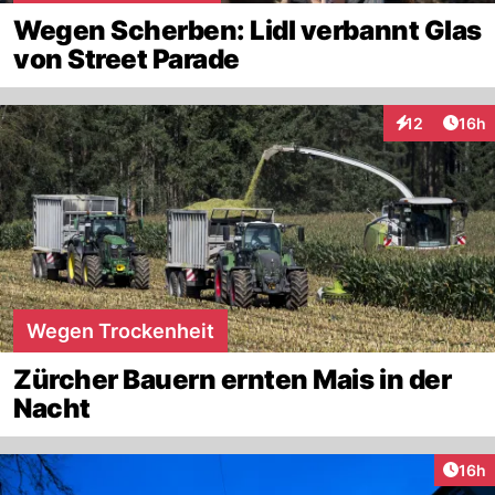
Wegen Scherben: Lidl verbannt Glas
von Street Parade
Artik
12
16h
Interaktionen
Wegen Trockenheit
Zürcher Bauern ernten Mais in der
Nacht
Artik
16h