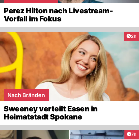
Perez Hilton nach Livestream-
Vorfall im Fokus
Arti
2h
Nach Bränden
Sweeney verteilt Essen in
Heimatstadt Spokane
Arti
7h