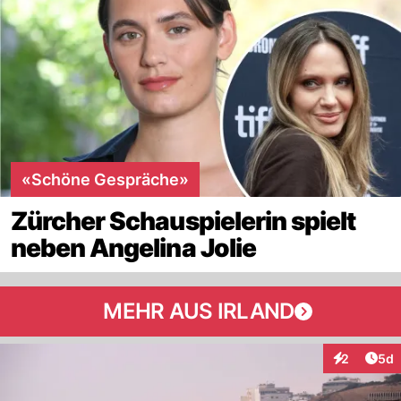
«Schöne Gespräche»
Zürcher Schauspielerin spielt
neben Angelina Jolie
MEHR AUS IRLAND
Arti
2
5d
Interaktion