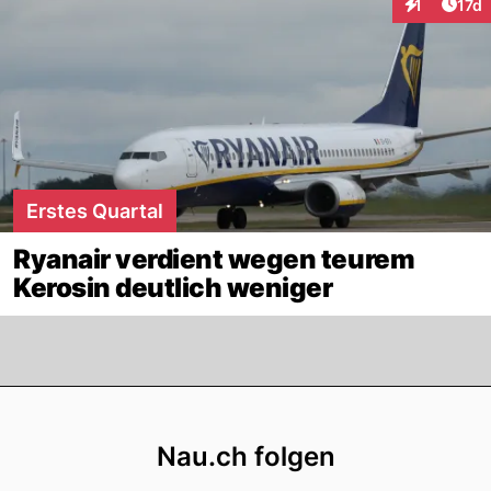
Artik
1
17d
Interaktione
Erstes Quartal
Ryanair verdient wegen teurem
Kerosin deutlich weniger
Footer
Nau.ch folgen