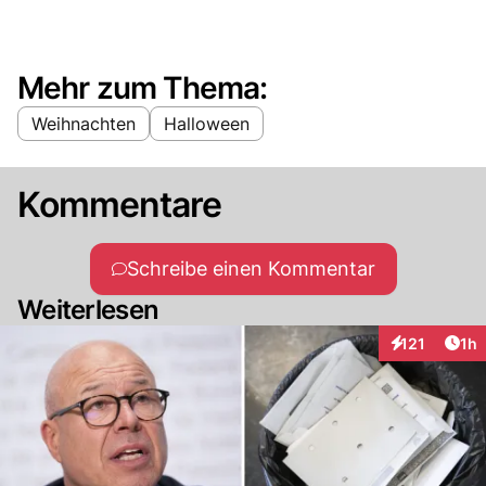
Mehr zum Thema:
Weihnachten
Halloween
Kommentare
Schreibe einen Kommentar
Weiterlesen
Art
121
1h
Interaktionen