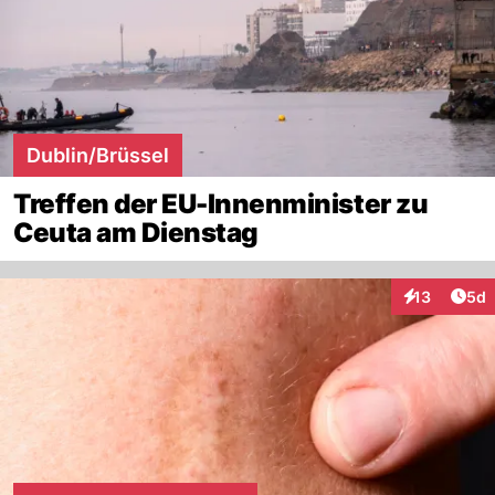
Dublin/Brüssel
Treffen der EU-Innenminister zu
Ceuta am Dienstag
Arti
13
5d
Interaktione