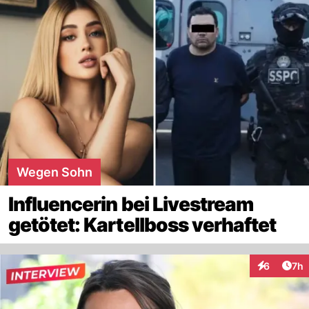
Wegen Sohn
Influencerin bei Livestream
getötet: Kartellboss verhaftet
Arti
6
7h
Interaktion