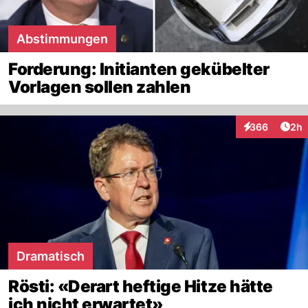
Abstimmungen
Forderung: Initianten gekübelter
Vorlagen sollen zahlen
Arti
366
2h
Interaktionen
Dramatisch
Rösti: «Derart heftige Hitze hätte
ich nicht erwartet»