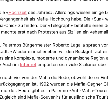
die «
Hochzeit
des Jahres». Allerdings wiesen einige 
 Vergangenheit als Mafia-Hochburg habe. Die «Sun» 
a-Chic» zu finden. Der «Telegraph» betitelte einen d
 machte erst nach Protesten aus Sizilien ein «ehemal
s. Palermos Bürgermeister Roberto Lagalla sprach vo
adt. «Wieder einmal erleben wir den Rückgriff auf e
das eine komplexe, moderne und dynamische Region a
.» Auch im
Internet
empörten sich viele Sizilianer über
 noch viel von der Mafia die Rede, obwohl deren Ein
zurückgegangen ist. 1992 wurden die Mafia-Gegner G
rmordet. Heute gibt es in Palermo «Anti-Mafia-Toure
Zugleich sind Mafia-Souvenirs für ausländische Touri