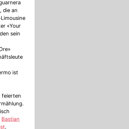
lguarnera
, die an
s-Limousine
ker «Your
den sein
 Ore»
äftsleute
ermo ist
 feierten
rmählung.
isch
d
Bastian
st
.