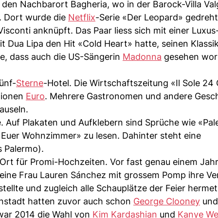
 den Nachbarort Bagheria, wo in der Barock-Villa Va
. Dort wurde die
Netflix
-Serie «Der Leopard» gedreht
isconti anknüpft. Das Paar liess sich mit einer Luxu
it Dua Lipa den Hit «Cold Heart» hatte, seinen Klassi
e, dass auch die US-Sängerin
Madonna
gesehen wor
ünf-
Sterne
-Hotel. Die Wirtschaftszeitung «Il Sole 24
llionen
Euro
. Mehrere Gastronomen und andere Gesch
auseln.
. Auf Plakaten und Aufklebern sind Sprüche wie «Pal
t Euer Wohnzimmer» zu lesen. Dahinter steht eine
s Palermo).
r Ort für Promi-Hochzeiten. Vor fast genau einem Jahr
eine Frau Lauren Sánchez mit grossem Pomp ihre Ve
tellte und zugleich alle Schauplätze der Feier hermet
unenstadt hatten zuvor auch schon
George Clooney
un
war 2014 die Wahl von
Kim Kardashian
und
Kanye We