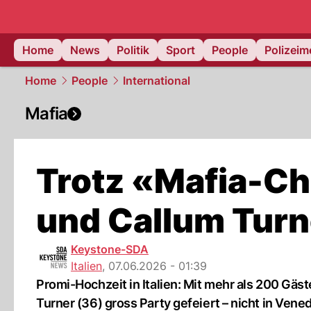
Home
News
Politik
Sport
People
Polizei
Home
People
International
Mafia
Trotz «Mafia-Chi
und Callum Turn
Keystone-SDA
Italien
,
07.06.2026 - 01:39
Promi-Hochzeit in Italien: Mit mehr als 200 Gäs
Turner (36) gross Party gefeiert – nicht in Ven