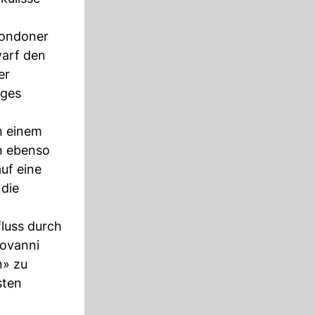
Londoner
warf den
er
iges
n einem
in ebenso
uf eine
 die
fluss durch
iovanni
n» zu
sten