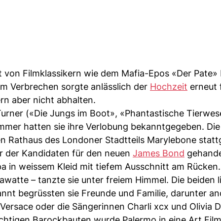
ort von Filmklassikern wie dem Mafia-Epos «Der Pate»
em Verbrechen sorgte anlässlich der
Hochzeit
erneut 
rn aber nicht abhalten.
Turner («Die Jungs im Boot», «Phantastische Tierwes
ommer hatten sie ihre Verlobung bekanntgegeben. Di
lten Rathaus des Londoner Stadtteils Marylebone stat
er der Kandidaten für den neuen
James Bond
gehande
a in weissem Kleid mit tiefem Ausschnitt am Rücken.
watte – tanzte sie unter freiem Himmel. Die beiden l
annt begrüssten sie Freunde und Familie, darunter an
ersace oder die Sängerinnen Charli xcx und Olivia D
chtigen Barockbauten wurde Palermo in eine Art Film