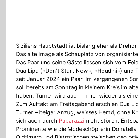
Siziliens Hauptstadt ist bislang eher als Dreh
Das alte Image als Schauplatz von organisiert
Das Paar und seine Gäste liessen sich vom Feie
Dua Lipa («Don't Start Now», «Houdini») und 
seit Januar 2024 ein Paar. Im vergangenen S
soll bereits am Sonntag in kleinem Kreis im a
haben. Turner wird auch immer wieder als ein
Zum Auftakt am Freitagabend erschien Dua Lip
Turner – beiger Anzug, weisses Hemd, ohne Kra
sich auch durch
Paparazzi
nicht stören: Entsp
Prominente wie die Modeschöpferin Donatella V
Oldtimern und Bistrotischen zwischen den prä