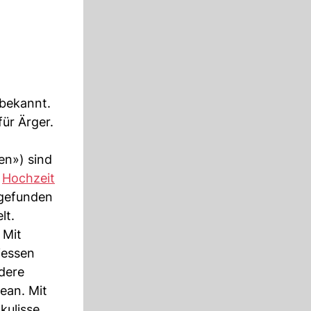
 bekannt.
für Ärger.
en») sind
e
Hochzeit
tgefunden
lt.
 Mit
iessen
dere
ean. Mit
kulisse