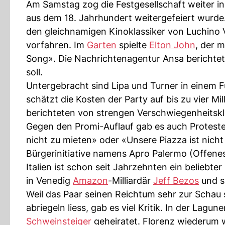
Am Samstag zog die Festgesellschaft weiter in
aus dem 18. Jahrhundert weitergefeiert wurde
den gleichnamigen Kinoklassiker von Luchino V
vorfahren. Im
Garten
spielte
Elton John
, der m
Song». Die Nachrichtenagentur Ansa berichtet
soll.
Untergebracht sind Lipa und Turner in einem F
schätzt die Kosten der Party auf bis zu vier Mi
berichteten von strengen Verschwiegenheitskl
Gegen den Promi-Auflauf gab es auch Proteste
nicht zu mieten» oder «Unsere Piazza ist nich
Bürgerinitiative namens Apro Palermo (Offene
Italien ist schon seit Jahrzehnten ein beliebte
in Venedig
Amazon
-Milliardär
Jeff Bezos
und s
Weil das Paar seinen Reichtum sehr zur Schau s
abriegeln liess, gab es viel Kritik. In der Lag
Schweinsteiger
geheiratet. Florenz wiederum 