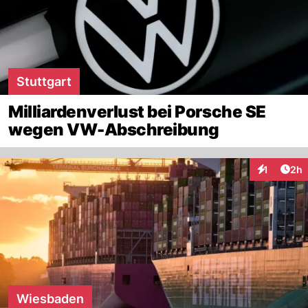
Stuttgart
Milliardenverlust bei Porsche SE
wegen VW-Abschreibung
Arti
1
2h
Interaktion
Wiesbaden