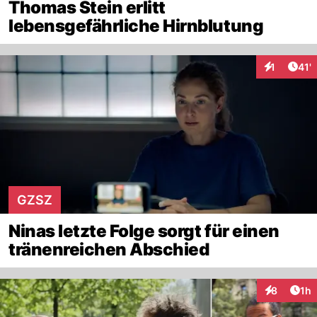
Thomas Stein erlitt
lebensgefährliche Hirnblutung
Arti
1
41'
Interaktion
GZSZ
Ninas letzte Folge sorgt für einen
tränenreichen Abschied
Art
8
1h
Interaktion