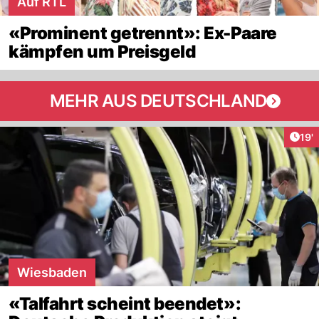
Auf RTL
«Prominent getrennt»: Ex-Paare
kämpfen um Preisgeld
MEHR AUS DEUTSCHLAND
Arti
19'
Wiesbaden
«Talfahrt scheint beendet»: