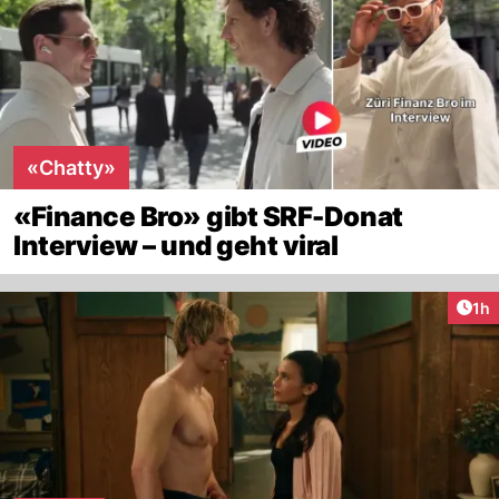
«Chatty»
«Finance Bro» gibt SRF-Donat
Interview – und geht viral
Art
1h