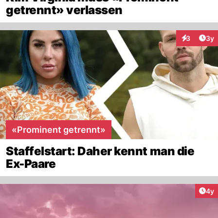
getrennt» verlassen
Arti
3
3y
Interaktion
«Prominent getrennt»
Staffelstart: Daher kennt man die
Ex-Paare
Arti
4y