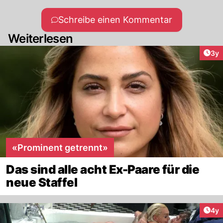
Schreibe einen Kommentar
Weiterlesen
Arti
3y
«Prominent getrennt»
Das sind alle acht Ex-Paare für die
neue Staffel
Arti
4y