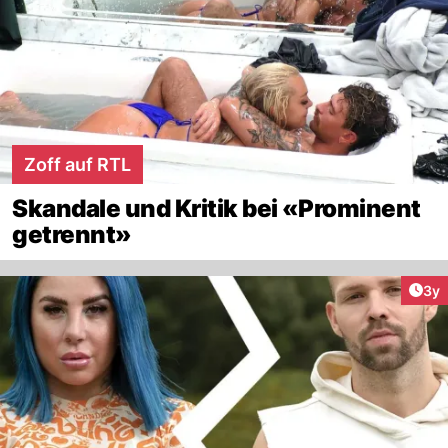
Zoff auf RTL
Skandale und Kritik bei «Prominent
getrennt»
Arti
3y