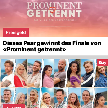
Preisgeld
Dieses Paar gewinnt das Finale von
«Prominent getrennt»
Arti
4y