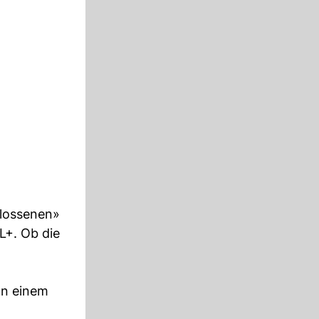
flossenen»
L+. Ob die
an einem