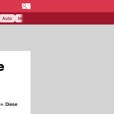
Auto
Matchcenter
Videos
Nau Plus
Lifestyle
e
n». Diese