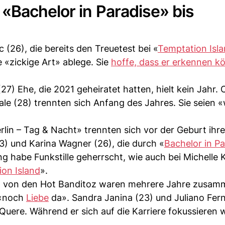
«Bachelor in Paradise» bis
c (26), die bereits den Treuetest bei «
Temptation Isl
e «zickige Art» ablege. Sie
hoffe, dass er erkennen k
7) Ehe, die 2021 geheiratet hatten, hielt kein Jahr. 
le (28) trennten sich Anfang des Jahres. Sie seien «
erlin – Tag & Nacht» trennten sich vor der Geburt ihr
 und Karina Wagner (26), die durch «
Bachelor in Pa
g habe Funkstille geherrscht, wie auch bei Michelle
on Island
».
4) von den Hot Banditoz waren mehrere Jahre zusam
r «noch
Liebe
da». Sandra Janina (23) und Juliano Fer
uere. Während er sich auf die Karriere fokussieren w