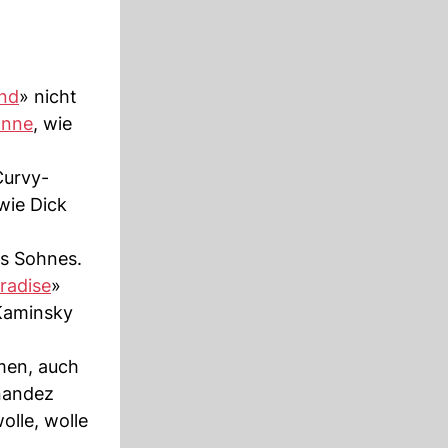
and
» nicht
önne
, wie
Curvy-
wie Dick
es Sohnes.
radise
»
 Kaminsky
men, auch
nandez
olle, wolle