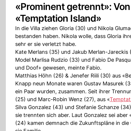
«Prominent getrennt»: Von 
«Temptation Island»
In die Villa ziehen Gloria (30) und Nikola Gluma
bestanden haben. Nikola wolle, dass Gloria ihr
sehr er sie verletzt habe.
Kate Merlans (35) und Jakub Merlan-Jareckis (2
Model Marlisa Rudzio (33) und Fabio De Pasqua
und Doof» gewesen, meinte Fabio.
Matthias Höhn (26) & Jenefer Riili (30) aus «B
Knapp neun Monate waren Gustav Masurek (33)
ein Paar wurden, zusammen. Seit ihrer Trennun
(25) und Marc-Robin Wenz (27), aus «
Temptati
Silva Gonzalez (43) und Stefanie Schanze (3
sie trennten sich aber. Laut Gonzalez sei abe
(24) kamen demnach die Zukunftspläne in die Q
sie Familie.