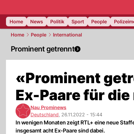
Home
News
Politik
Sport
People
Polizei
Home
People
International
Prominent getrennt
«Prominent getre
Ex-Paare für die
Nau Prominews
Deutschland
,
26.11.2022 - 15:44
In wenigen Monaten zeigt RTL+ eine neue Staffe
insgesamt acht Ex-Paare sind dabei.