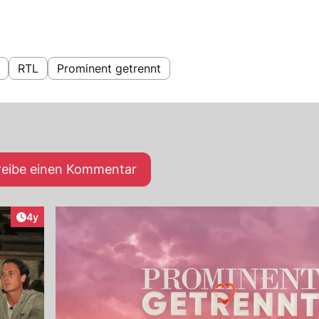
RTL
Prominent getrennt
reibe einen Kommentar
Artikel veröffentlicht:
4y