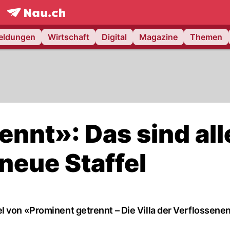
frontpage.
NAU.ch
meldungen
Wirtschaft
Digital
Magazine
Themen
nnt»: Das sind all
 neue Staffel
l von «Prominent getrennt – Die Villa der Verflossene