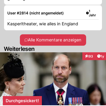
Artikel ver
1
User #2814 (nicht angemeldet)
Jahr
Kasperltheater, wie alles in England
Alle Kommentare anzeigen
Weiterlesen
Art
193
1y
Interaktionen
Durchgesickert!