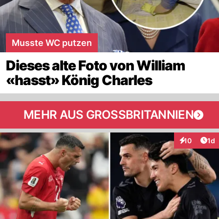
Musste WC putzen
Dieses alte Foto von William
«hasst» König Charles
MEHR AUS GROSSBRITANNIEN
Art
10
1d
Interaktione