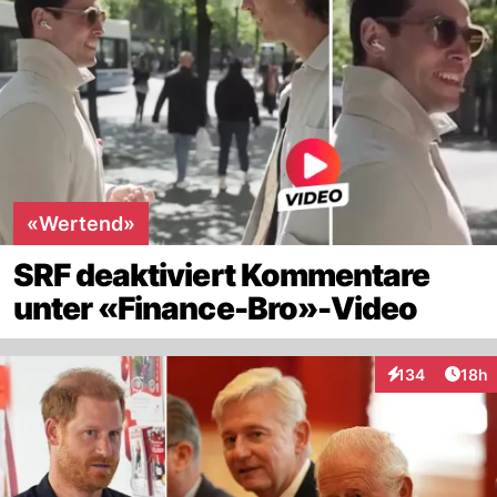
«Wertend»
SRF deaktiviert Kommentare
unter «Finance-Bro»-Video
Artik
134
18h
Interaktionen