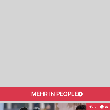
MEHR IN PEOPLE
Arti
25
6h
Interaktionen