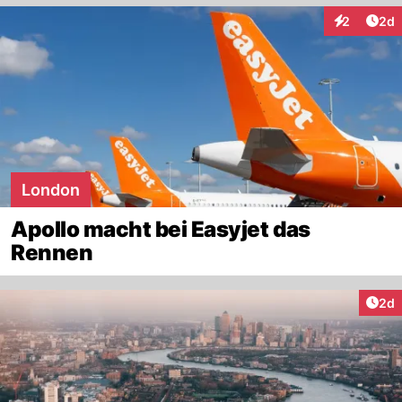
Arti
2
2d
Interaktion
London
Apollo macht bei Easyjet das
Rennen
Arti
2d