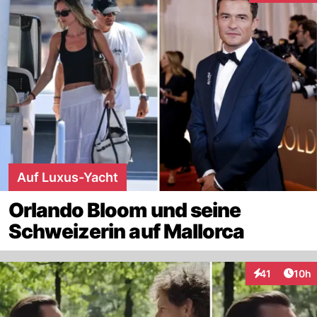
Auf Luxus-Yacht
Orlando Bloom und seine
Schweizerin auf Mallorca
Artik
41
10h
Interaktionen