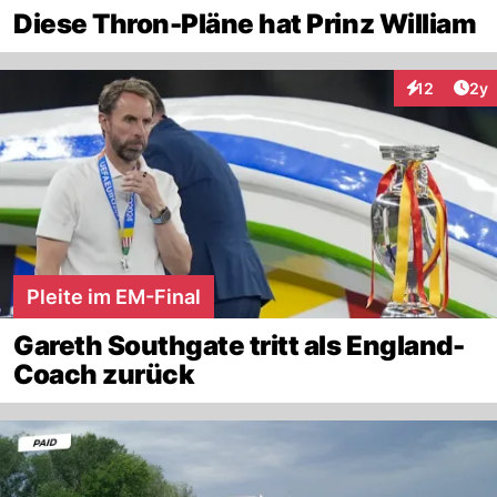
Diese Thron-Pläne hat Prinz William
Arti
12
2y
Interaktione
Pleite im EM-Final
Gareth Southgate tritt als England-
Coach zurück