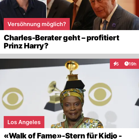
Versöhnung möglich?
Charles-Berater geht – profitiert
Prinz Harry?
Artik
5
19h
Interaktione
Los Angeles
«Walk of Fame»-Stern für Kidjo -