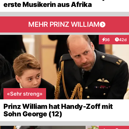
erste Musikerin aus Afrika
MEHR PRINZ WILLIAM
Artik
36
42d
Interaktionen
«Sehr streng»
Prinz William hat Handy-Zoff mit
Sohn George (12)