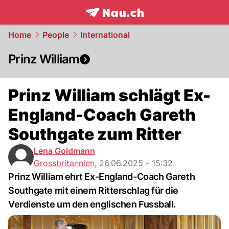
frontpage.
NAU.ch
Home
People
International
Prinz William
Prinz William schlägt Ex-
England-Coach Gareth
Southgate zum Ritter
Lena Goldmann
Grossbritannien
,
26.06.2025 - 15:32
Prinz William ehrt Ex-England-Coach Gareth
Southgate mit einem Ritterschlag für die
Verdienste um den englischen Fussball.