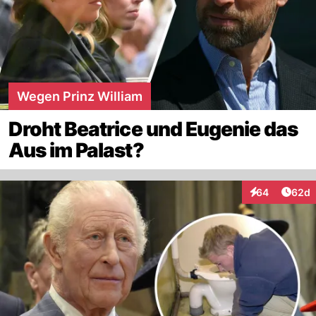
Wegen Prinz William
Droht Beatrice und Eugenie das
Aus im Palast?
Artik
64
62d
Interaktionen