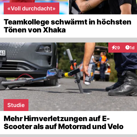
«Voll durchdacht»
Teamkollege schwärmt in höchsten
Tönen von Xhaka
Art
29
1d
Interaktione
Studie
Mehr Hirnverletzungen auf E-
Scooter als auf Motorrad und Velo