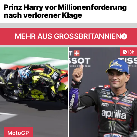
Prinz Harry vor Millionenforderung
nach verlorener Klage
MEHR AUS GROSSBRITANNIEN
Artik
13h
MotoGP