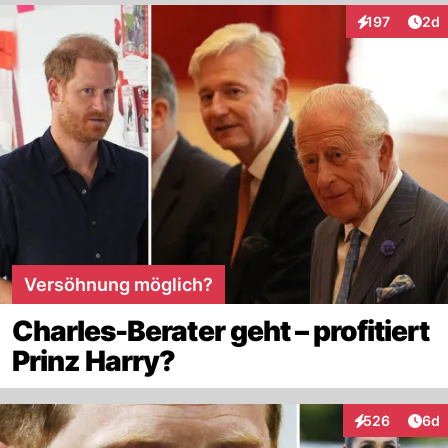
Arti
197
2d
Interaktionen
Versöhnung möglich?
Charles-Berater geht – profitiert
Prinz Harry?
Arti
526
6d
Interaktionen