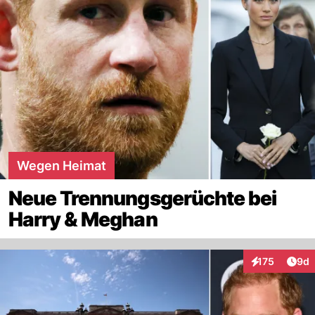
Wegen Heimat
Neue Trennungsgerüchte bei
Harry & Meghan
Arti
175
9d
Interaktionen