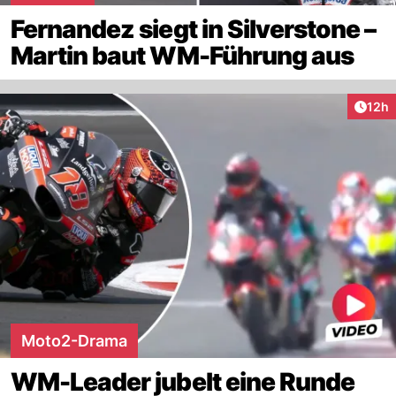
Fernandez siegt in Silverstone –
Martin baut WM-Führung aus
Artik
12h
Moto2-Drama
WM-Leader jubelt eine Runde