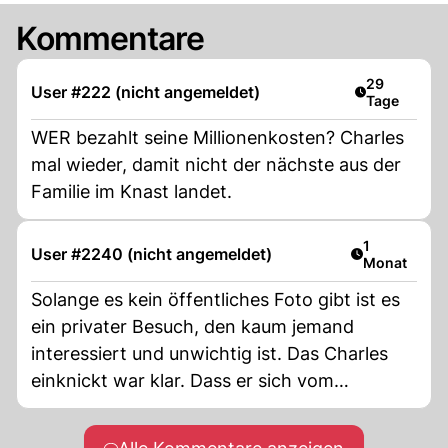
Kommentare
Artikel veröf
29
User #222 (nicht angemeldet)
Tage
WER bezahlt seine Millionenkosten? Charles
mal wieder, damit nicht der nächste aus der
Familie im Knast landet.
Artikel veröf
1
User #2240 (nicht angemeldet)
Monat
Solange es kein öffentliches Foto gibt ist es
ein privater Besuch, den kaum jemand
interessiert und unwichtig ist. Das Charles
einknickt war klar. Dass er sich vom
Verrätersohn, der die ganze Woche nur
Skandale produzierte, so unter Druck setzen