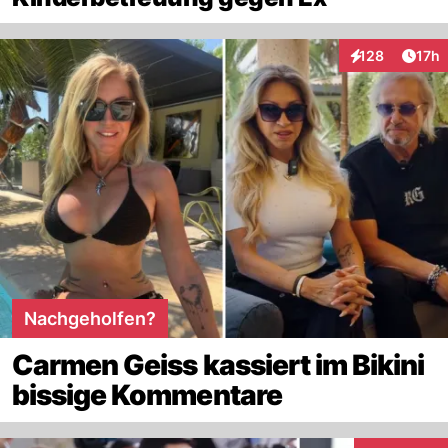
Artik
128
17h
Interaktionen
Nachgeholfen?
Carmen Geiss kassiert im Bikini
bissige Kommentare