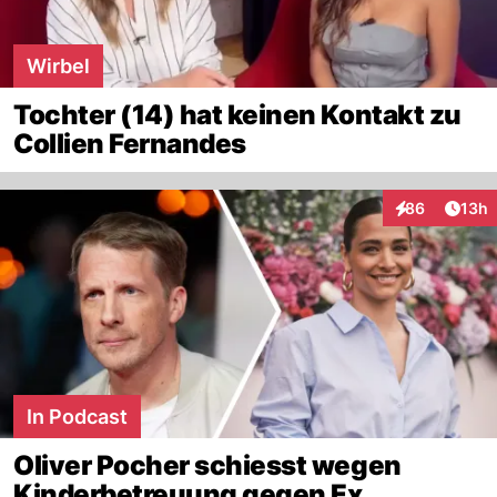
Wirbel
Tochter (14) hat keinen Kontakt zu
Collien Fernandes
Artik
86
13h
Interaktionen
In Podcast
Oliver Pocher schiesst wegen
Kinderbetreuung gegen Ex