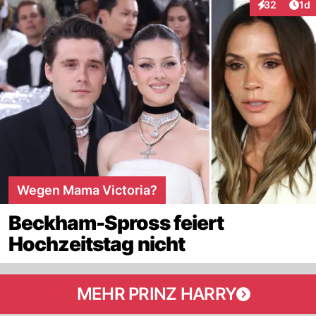
Art
32
1d
Interaktione
Wegen Mama Victoria?
Beckham-Spross feiert
Hochzeitstag nicht
MEHR PRINZ HARRY