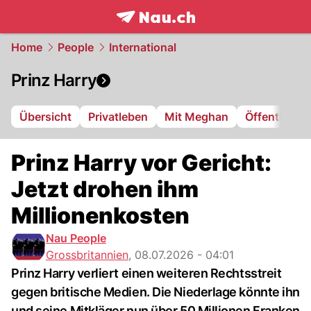
frontpage.
NAU.ch
Home
People
International
Prinz Harry
Übersicht
Privatleben
Mit Meghan
Öffentliche 
Prinz Harry vor Gericht:
Jetzt drohen ihm
Millionenkosten
Nau People
Grossbritannien
,
08.07.2026 - 04:01
Prinz Harry verliert einen weiteren Rechtsstreit
gegen britische Medien. Die Niederlage könnte ihn
und seine Mitkläger nun über 50 Millionen Franken