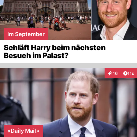
Im September
Schläft Harry beim nächsten
Besuch im Palast?
Artik
116
11d
Interaktionen
«Daily Mail»