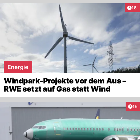
Arti
16'
Energie
Windpark-Projekte vor dem Aus –
RWE setzt auf Gas statt Wind
Art
1h