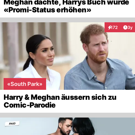
Meghan dachte, Harrys Buch würde
«Promi-Status erhöhen»
Arti
172
3y
Interaktionen
«South Park»
Harry & Meghan äussern sich zu
Comic-Parodie