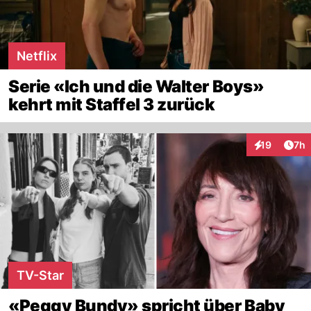
Netflix
Serie «Ich und die Walter Boys»
kehrt mit Staffel 3 zurück
Arti
19
7h
Interaktione
TV-Star
«Peggy Bundy» spricht über Baby