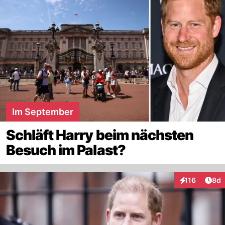
Im September
Schläft Harry beim nächsten
Besuch im Palast?
Arti
116
8d
Interaktionen