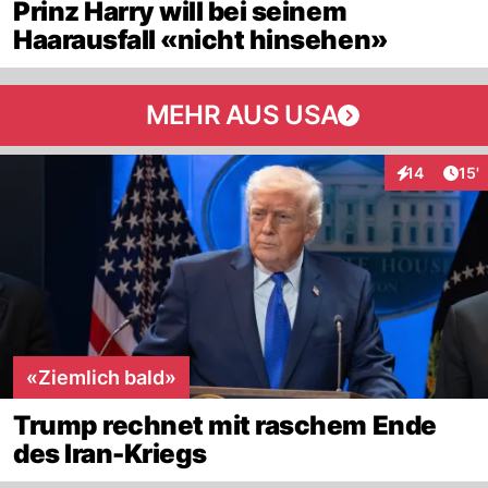
Prinz Harry will bei seinem
Haarausfall «nicht hinsehen»
MEHR AUS USA
Arti
14
15'
Interaktionen
«Ziemlich bald»
Trump rechnet mit raschem Ende
des Iran-Kriegs