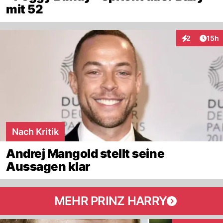
mit 52
Artik
2
15h
Interaktione
Nach Kritik
Andrej Mangold stellt seine
Aussagen klar
MEHR PRINZ HARRY