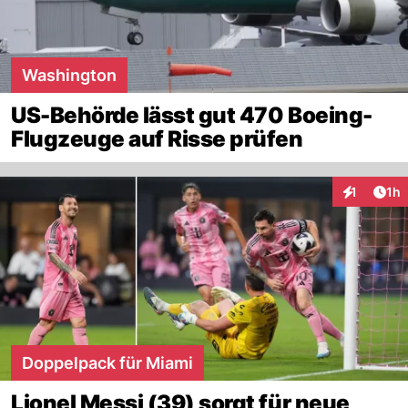
Washington
US-Behörde lässt gut 470 Boeing-
Flugzeuge auf Risse prüfen
Art
1
1h
Interaktion
Doppelpack für Miami
Lionel Messi (39) sorgt für neue