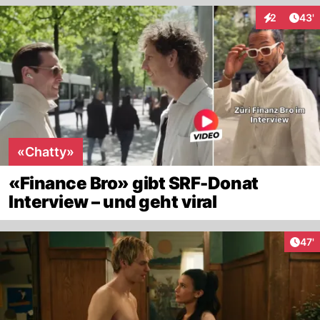
Arti
2
43'
Interaktione
«Chatty»
«Finance Bro» gibt SRF-Donat
Interview – und geht viral
Arti
47'