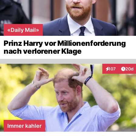
«Daily Mail»
Prinz Harry vor Millionenforderung
nach verlorener Klage
Artik
107
20d
Interaktionen
Immer kahler