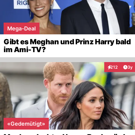
Mega-Deal
Gibt es Meghan und Prinz Harry bald
im Ami-TV?
Arti
212
3y
Interaktionen
«Gedemütigt»