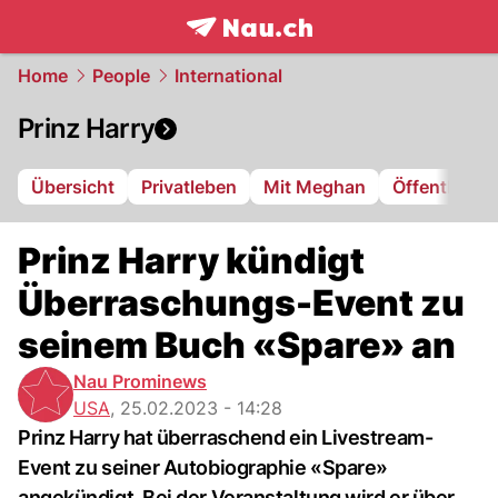
frontpage.
NAU.ch
Home
People
International
Prinz Harry
Übersicht
Privatleben
Mit Meghan
Öffentliche 
Prinz Harry kündigt
Überraschungs-Event zu
seinem Buch «Spare» an
Nau Prominews
USA
,
25.02.2023 - 14:28
Prinz Harry hat überraschend ein Livestream-
Event zu seiner Autobiographie «Spare»
angekündigt. Bei der Veranstaltung wird er über