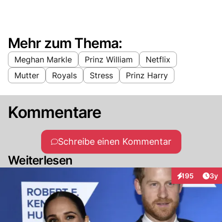
Mehr zum Thema:
Meghan Markle
Prinz William
Netflix
Mutter
Royals
Stress
Prinz Harry
Kommentare
Schreibe einen Kommentar
Weiterlesen
Arti
195
3y
Interaktionen