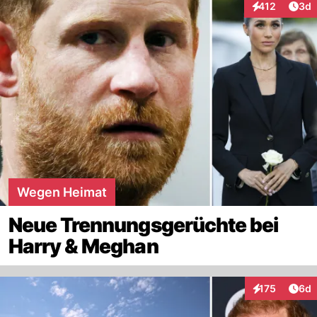
Arti
412
3d
Interaktionen
Wegen Heimat
Neue Trennungsgerüchte bei
Harry & Meghan
Arti
175
6d
Interaktionen