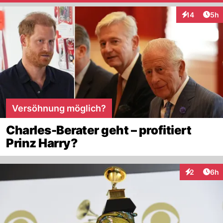
Arti
14
5h
Interaktione
Versöhnung möglich?
Charles-Berater geht – profitiert
Prinz Harry?
Arti
2
6h
Interaktion