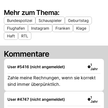
Mehr zum Thema:
Bundespolizei
Schauspieler
Geburtstag
Flughafen
Instagram
Franken
Klage
Haft
RTL
Kommentare
Artikel ver
1
User #5416 (nicht angemeldet)
Jahr
Zahle meine Rechnungen, wenn sie korrekt
sind immer überpünktlich.
Artikel ver
1
User #4747 (nicht angemeldet)
Jahr