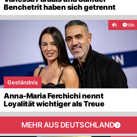
Benchetrit haben sich getrennt
Artik
5
15h
Interaktione
Geständnis
Anna-Maria Ferchichi nennt
Loyalität wichtiger als Treue
MEHR AUS DEUTSCHLAND