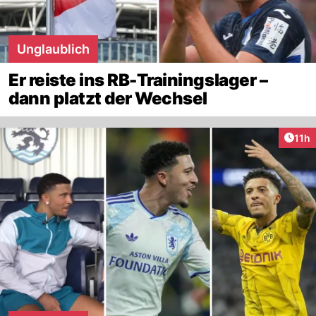
Unglaublich
Er reiste ins RB-Trainingslager –
dann platzt der Wechsel
Artik
11h