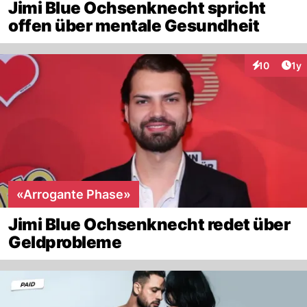
Jimi Blue Ochsenknecht spricht
offen über mentale Gesundheit
Art
10
1y
Interaktione
«Arrogante Phase»
Jimi Blue Ochsenknecht redet über
Geldprobleme