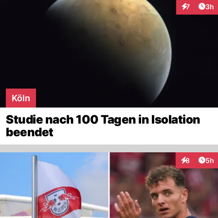
Arti
7
3h
Interaktion
Köln
Studie nach 100 Tagen in Isolation
beendet
Arti
8
5h
Interaktion