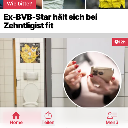
Wie bitte?
Ex-BVB-Star hält sich bei
Zehntligist fit
Artik
12h
Horror-Schule
Home
Teilen
Menü