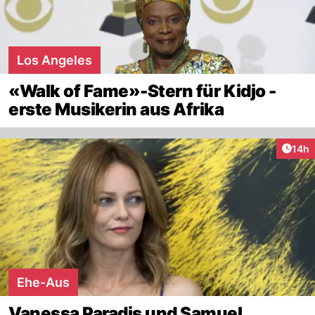
Los Angeles
«Walk of Fame»-Stern für Kidjo -
erste Musikerin aus Afrika
Artik
14h
Ehe-Aus
Vanessa Paradis und Samuel