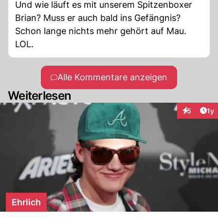
Und wie läuft es mit unserem Spitzenboxer
Brian? Muss er auch bald ins Gefängnis?
Schon lange nichts mehr gehört auf Mau.
LOL.
Alle Kommentare anzeigen
Weiterlesen
Art
5
1y
Interaktion
Ehrlich