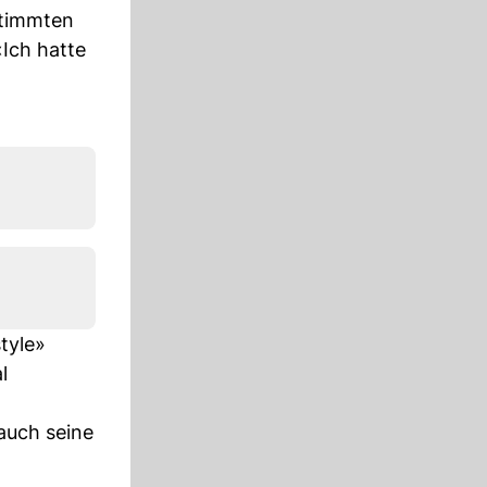
stimmten
Ich hatte
tyle»
l
auch seine