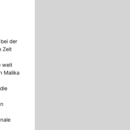
 bei der
e Zeit
e weit
n Malika
die
in
inale