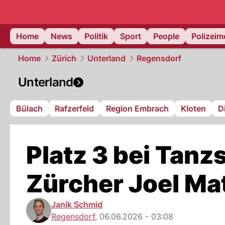
Home
News
Politik
Sport
People
Polizei
Home
Zürich
Unterland
Regensdorf
Unterland
Bülach
Rafzerfeld
Region Embrach
Kloten
D
Platz 3 bei Tanz
Zürcher Joel Mat
Janik Schmid
Regensdorf
,
06.06.2026 - 03:08