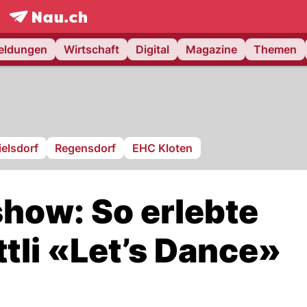
frontpage.
NAU.ch
meldungen
Wirtschaft
Digital
Magazine
Themen
ielsdorf
Regensdorf
EHC Kloten
show: So erlebte
tli «Let’s Dance»