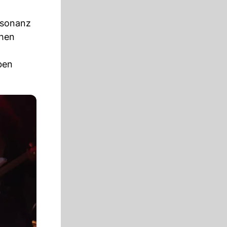
Resonanz
ehen
ben