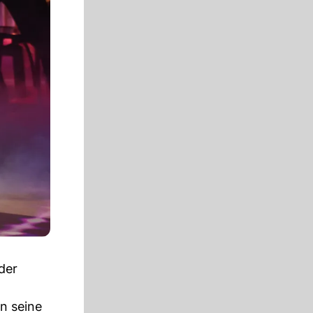
der
n seine